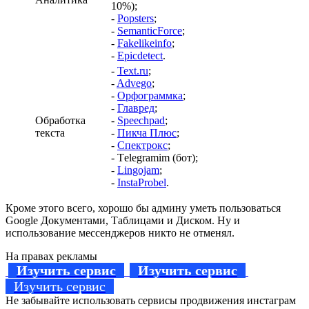
10%);
-
Popsters
;
-
SemanticForce
;
-
Fakelikeinfo
;
-
Epicdetect
.
-
Text.ru
;
-
Advego
;
-
Орфограммка
;
-
Главред
;
Обработка
-
Speechpad
;
текста
-
Пикча Плюс
;
-
Спектрокс
;
- Тelegramim (бот);
-
Lingojam
;
-
InstaProbel
.
Кроме этого всего, хорошо бы админу уметь пользоваться
Google Документами, Таблицами и Диском. Ну и
использование мессенджеров никто не отменял.
На правах рекламы
Изучить сервис
Изучить сервис
Изучить сервис
Не забывайте использовать сервисы продвижения инстаграм