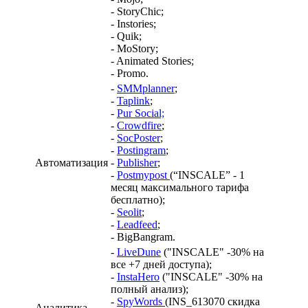
- StoryChic;
- Instories;
- Quik;
- МoStory;
- Animated Stories;
- Promo.
-
SMMplanner
;
-
Taplink
;
-
Pur Social;
-
Crowdfire
;
-
SocPoster
;
-
Postingram
;
Автоматизация
-
Publisher
;
-
Postmypost
(“INSCALE” - 1
месяц максимального тарифа
бесплатно);
-
Seolit
;
-
Leadfeed
;
- BigBangram.
-
LiveDune
("INSCALE" -30% на
все +7 дней доступа);
-
InstaHero
("INSCALE" -30% на
полный анализ);
-
SpyWords
(INS_613070 скидка
Аналитика