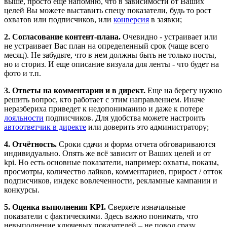
выше, просто еще напомню, что в зависимости от Ваших
целей Вы можете выставить спецу показатели, будь то рост
охватов или подписчиков, или
конверсия
в заявки;
2. Согласование контент-плана.
Очевидно - устраивает или
не устраивает Вас план на определенный срок (чаще всего
месяц). Не забудьте, что в нем должны быть не только посты,
но и сториз. И еще описание визуала для ленты - что будет на
фото и т.п.
3. Ответы на комментарии и в директ.
Еще на берегу нужно
решить вопрос, кто работает с этим направлением. Иначе
неразбериха приведет к недопониманию и даже к потере
лояльности
подписчиков. Для удобства можете настроить
автоответчик в директе
или доверить это администратору;
4. Отчётность.
Сроки сдачи и форма отчета обговариваются
индивидуально. Опять же всё зависит от Ваших целей и от
kpi. Но есть основные показатели, например: охваты, показы,
просмотры, количество лайков, комментариев, прирост / отток
подписчиков, индекс вовлеченности, рекламные кампании и
конкурсы.
5. Оценка выполнения KPI.
Сверяете изначальные
показатели с фактическими. Здесь важно понимать, что
невыполнение ключевых показателей – не повод сразу