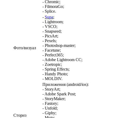
- Chromic;
- FilmoraGo;
- Splice.
-
Supa
;
- Lightroom;
- VSCO;
- Snapseed;
- PicsArt;
- Pexels;
- Photoshop-master;
Фото/визуал
- Facetune;
- Perfect365;
- Adobe Lightroom CC;
- Zoetropic;
- Spring Effects;
- Handy Photo;
- MOLDIV.
Приложения (android/ios):
- StoryArt;
- Adobe Spark Post;
- StoryMaker;
- Fastory;
- Unfold;
- Giphy;
Сториз
- Mojo;