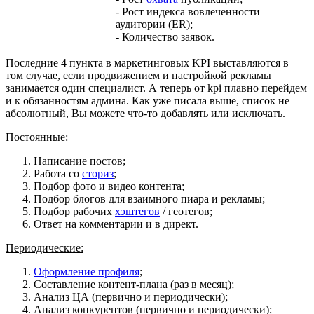
- Рост индекса вовлеченности
аудитории (ER);
- Количество заявок.
Последние 4 пункта в маркетинговых KPI выставляются в
том случае, если продвижением и настройкой рекламы
занимается один специалист. А теперь от kpi плавно перейдем
и к обязанностям админа. Как уже писала выше, список не
абсолютный, Вы можете что-то добавлять или исключать.
Постоянные:
Написание постов;
Работа со
сториз
;
Подбор фото и видео контента;
Подбор блогов для взаимного пиара и рекламы;
Подбор рабочих
хэштегов
/ геотегов;
Ответ на комментарии и в директ.
Периодические:
Оформление профиля
;
Составление контент-плана (раз в месяц);
Анализ ЦА (первично и периодически);
Анализ конкурентов (первично и периодически);