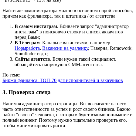
"INSCALE15" - 15% на все)
Найти же администратора можно в основном парой способов,
причем как фрилансера, так и штатника / от агентства.
В самом инстаграм
. Вбиваете запрос "администратор
инстаграм" в поисковую строку и список аккаунтов
перед Вами;
В Телеграм
. Каналы с вакансиями, например
Нормработа
,
Вакансии на удаленку
, Таверна, Remowork,
Smmfinder и др.;
Сайты агентств
. Если нужен такой специалист,
обращайтесь напрямую в СММ-агентства.
По теме:
Биржи фриланса: ТОП-70 для исполнителей и заказчиков
3. Проверка спеца
Нанимая администратора страницы, Вы возлагаете на него
часть ответственности за успех и рост своего бизнеса. Важно
найти "своего" человека, с которым будет взаимопонимание и
полный коннект. Поэтому нужно тщательно проверить его,
чтобы минимизировать риски.