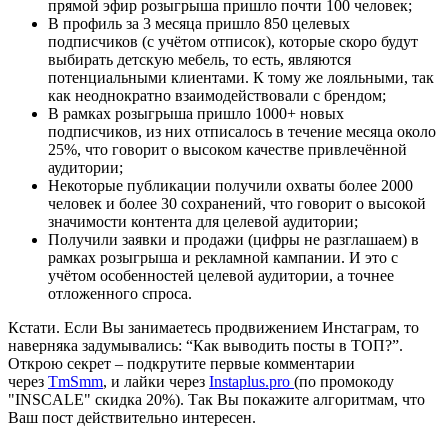
прямой эфир розыгрыша пришло почти 100 человек;
В профиль за 3 месяца пришло 850 целевых
подписчиков (с учётом отписок), которые скоро будут
выбирать детскую мебель, то есть, являются
потенциальными клиентами. К тому же лояльными, так
как неоднократно взаимодействовали с брендом;
В рамках розыгрыша пришло 1000+ новых
подписчиков, из них отписалось в течение месяца около
25%, что говорит о высоком качестве привлечённой
аудитории;
Некоторые публикации получили охваты более 2000
человек и более 30 сохранений, что говорит о высокой
значимости контента для целевой аудитории;
Получили заявки и продажи (цифры не разглашаем) в
рамках розыгрыша и рекламной кампании. И это с
учётом особенностей целевой аудитории, а точнее
отложенного спроса.
Кстати. Если Вы занимаетесь продвижением Инстаграм, то
наверняка задумывались: “Как выводить посты в ТОП?”.
Открою секрет – подкрутите первые комментарии
через
TmSmm
, и лайки через
Instaplus.pro
(по промокоду
"INSCALE" скидка 20%). Так Вы покажите алгоритмам, что
Ваш пост действительно интересен.