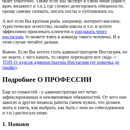
будет убыточно. Также если Вы эксперт в узкой нише (юрист,
врач, визажист и т.п.), где сложно делегировать обязанности,
проще самому снимать, писать посты и публиковать их.
А вот если Вы крупная рыба, например, интернет-магазин,
туристическое агентство, онлайн-школа и т.п. и хотите
эффективно привлекать клиентов и
продавать через
инстаграм
, то можете взять в команду такого человека. И в
этом случае читайте дальше.
Важно. Если Вы хотите стать администратором Инстаграм, но
не знаете, с чего начать, то скорее переходите вот сюда ->
ТОП-11 курсов администратора Инстаграм (от новичка до
профи)
.
Подробнее О ПРОФЕССИИ
Еще из тонкостей - у администратора нет четко
зафиксированных и неизменяемых обязанностей. От чего они
зависят и другие нюансы работы (зачем нужен, что должен
знать и уметь, как выбрать, как быть с ним на собеседовании
и т.п.) расписала ниже.
1. Навыки