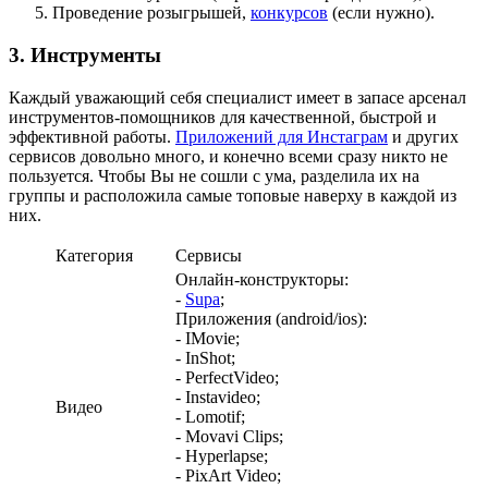
Проведение розыгрышей,
конкурсов
(если нужно).
3. Инструменты
Каждый уважающий себя специалист имеет в запасе арсенал
инструментов-помощников для качественной, быстрой и
эффективной работы.
Приложений для Инстаграм
и других
сервисов довольно много, и конечно всеми сразу никто не
пользуется. Чтобы Вы не сошли с ума, разделила их на
группы и расположила самые топовые наверху в каждой из
них.
Категория
Сервисы
Онлайн-конструкторы:
-
Supa
;
Приложения (android/ios):
- IMovie;
- InShot;
- PerfectVideo;
- Instavideo;
Видео
- Lomotif;
- Movavi Clips;
- Hyperlapse;
- PixArt Video;