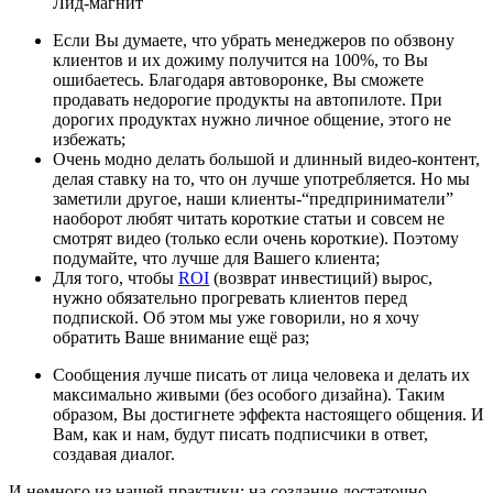
Лид-магнит
Если Вы думаете, что убрать менеджеров по обзвону
клиентов и их дожиму получится на 100%, то Вы
ошибаетесь. Благодаря автоворонке, Вы сможете
продавать недорогие продукты на автопилоте. При
дорогих продуктах нужно личное общение, этого не
избежать;
Очень модно делать большой и длинный видео-контент,
делая ставку на то, что он лучше употребляется. Но мы
заметили другое, наши клиенты-“предприниматели”
наоборот любят читать короткие статьи и совсем не
смотрят видео (только если очень короткие). Поэтому
подумайте, что лучше для Вашего клиента;
Для того, чтобы
ROI
(возврат инвестиций) вырос,
нужно обязательно прогревать клиентов перед
подпиской. Об этом мы уже говорили, но я хочу
обратить Ваше внимание ещё раз;
Сообщения лучше писать от лица человека и делать их
максимально живыми (без особого дизайна). Таким
образом, Вы достигнете эффекта настоящего общения. И
Вам, как и нам, будут писать подписчики в ответ,
создавая диалог.
И немного из нашей практики: на создание достаточно