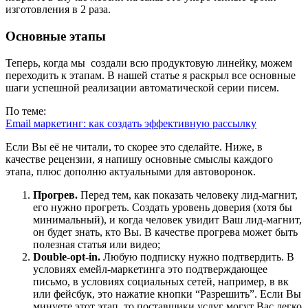
изготовления в 2 раза.
Основные этапы
Теперь, когда мы создали всю продуктовую линейку, можем
переходить к этапам. В нашей статье я раскрыл все основные
шаги успешной реализации автоматической серии писем.
По теме:
Email маркетинг: как создать эффективную рассылку
Если Вы её не читали, то скорее это сделайте. Ниже, в
качестве рецензии, я напишу основные смыслы каждого
этапа, плюс дополню актуальными для автоворонок.
Прогрев.
Перед тем, как показать человеку лид-магнит,
его нужно прогреть. Создать уровень доверия (хотя бы
минимальный), и когда человек увидит Ваш лид-магнит,
он будет знать, кто Вы. В качестве прогрева может быть
полезная статья или видео;
Double-opt-in.
Любую подписку нужно подтвердить. В
условиях емейл-маркетинга это подтверждающее
письмо, в условиях социальных сетей, например, в вк
или фейсбук, это нажатие кнопки “Разрешить”. Если Вы
минуете этот этап, то поставщики услуг могут Вас легко