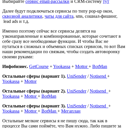
Выбирайте
сервис email-рассылки
и CRM-систему
тут
Далее будут подключаться сервисы по типу pop-up окон,
сквозной аналитики
,
чаты для сайта
, sms, сошиал-фишинг,
lead ads и т.д.
Именно поэтому сейчас все сервисы делятся на
узконаправленные и комбинированные, которые сочетают в
себе сразу все необходимые функции. И чтобы Вас не
путаться в сложных и объемных списках сервисов, то вот Вам
наши рекомендации по связкам, чтобы создать автоворонку
своими руками:
Инфобизнес.
GetCourse
+
Yookassa
+
Mottor
+
BotMan
Остальные сферы (вариант 1).
UniSender
/
Notisend
+
Yookassa
+
Mottor
Остальные сферы (вариант 2).
UniSender
/
Notisend
+
Yookassa
+
Mottor
+
BotMan
Остальные сферы (вариант 3).
UniSender
/
Notisend
+
Yookassa
+
Mottor
+
BotMan
+
Мегаплан
Остальные мелкие сервисы я не пишу сюда, так как в
процессе Вы сами поймёте, что Вам нужно. Либо пишите за