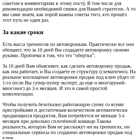
советом в комментариях к этому посту. В том числе для
рекомендации необходимой связки для Вашей стратегии. А то
мы сами знаем, как порой важны советы того, кто прошёл
этот путь не один раз.
За какие сроки
Есть масса тренингов по автоворонкам. Практически все они
обещают, что за 10 дней Вы создадите автоворонку своими
руками. Проблема в том, что это “обертка”.
За 10 дней Вам объясняют, как сделать автоворонку продаж,
как она работает, и Вы создаете ее структуру (схематично). На
реальное воплощение автоворонки продаж под ключ уйдет от
1-го (если Вы супер-пупер эксперт, да еще и многорукий-
многоног) до 3-х месяцев. И это в самой простой
комплектации.
Чтобы получить безотказно работающую схему со всеми
пристройками и достаточным количеством автоматически
продающихся продуктов, Вам потребуется не меньше 3-х
месяцев при довольно сплочённой команде.Такова
реальность, которую Вам не расскажут ни на тренингах, ни
специальные сервисы по созданию автоворонки продаж под
ключ.