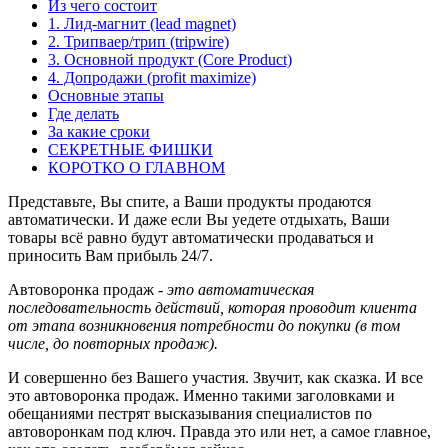
Из чего состоит
1. Лид-магнит (lead magnet)
2. Трипваер/трип (tripwire)
3. Основной продукт (Сore Product)
4. Допродажи (profit maximize)
Основные этапы
Где делать
За какие сроки
СЕКРЕТНЫЕ ФИШКИ
КОРОТКО О ГЛАВНОМ
Представьте, Вы спите, а Ваши продукты продаются
автоматически. И даже если Вы уедете отдыхать, Ваши
товары всё равно будут автоматически продаваться и
приносить Вам прибыль 24/7.
Автоворонка продаж
- это автоматическая
последовательность действий, которая проводит клиента
от этапа возникновения потребности до покупки (в том
числе, до повторных продаж).
И совершенно без Вашего участия. Звучит, как сказка. И все
это автоворонка продаж. Именно такими заголовками и
обещаниями пестрят высказывания специалистов по
автоворонкам под ключ. Правда это или нет, а самое главное,