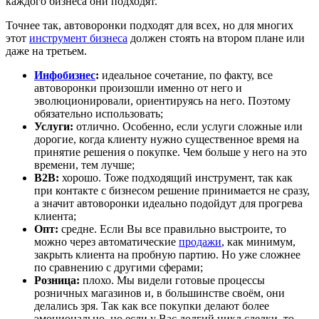
каждого бизнеса они подходят.
Точнее так, автоворонки подходят для всех, но для многих
этот
инструмент бизнеса
должен стоять на втором плане или
даже на третьем.
Инфобизнес
:
идеальное сочетание, по факту, все
автоворонки произошли именно от него и
эволюционировали, ориентируясь на него. Поэтому
обязательно использовать;
Услуги:
отлично. Особенно, если услуги сложные или
дорогие, когда клиенту нужно существенное время на
принятие решения о покупке. Чем больше у него на это
времени, тем лучше;
B2B:
хорошо. Тоже подходящий инструмент, так как
при контакте с бизнесом решение принимается не сразу,
а значит автоворонки идеально подойдут для прогрева
клиента;
Опт:
средне. Если Вы все правильно выстроите, то
можно через автоматические
продажи
, как минимум,
закрыть клиента на пробную партию. Но уже сложнее
по сравнению с другими сферами;
Розница:
плохо. Мы видели готовые процессы
розничных магазинов и, в большинстве своём, они
делались зря. Так как все покупки делают более
эмоционально, но если у Вас долгий цикл сделки, то