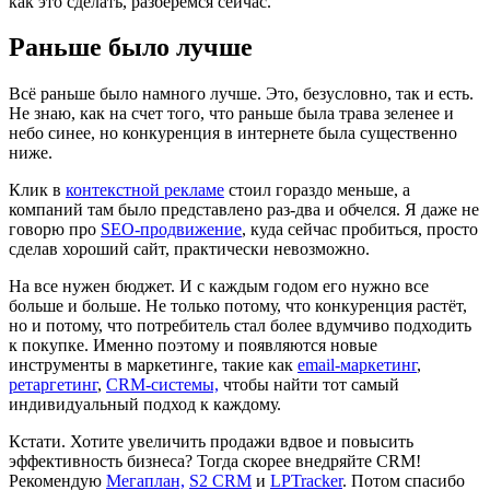
как это сделать, разберёмся сейчас.
Раньше было лучше
Всё раньше было намного лучше. Это, безусловно, так и есть.
Не знаю, как на счет того, что раньше была трава зеленее и
небо синее, но конкуренция в интернете была существенно
ниже.
Клик в
контекстной рекламе
стоил гораздо меньше, а
компаний там было представлено раз-два и обчелся. Я даже не
говорю про
SEO-продвижение
, куда сейчас пробиться, просто
сделав хороший сайт, практически невозможно.
На все нужен бюджет. И с каждым годом его нужно все
больше и больше. Не только потому, что конкуренция растёт,
но и потому, что потребитель стал более вдумчиво подходить
к покупке. Именно поэтому и появляются новые
инструменты в маркетинге, такие как
email-маркетинг
,
ретаргетинг
,
CRM-системы,
чтобы найти тот самый
индивидуальный подход к каждому.
Кстати. Хотите увеличить продажи вдвое и повысить
эффективность бизнеса? Тогда скорее внедряйте CRM!
Рекомендую
Мегаплан,
S2 CRM
и
LPTracker
. Потом спасибо