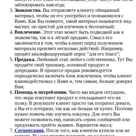
заблокировать навсегда;
Знакомство.
Вы отправляете клиенту обещанный
материал, чтобы он его употребил и познакомился с
Вами. Как Вы помните, такой материал называется лид-
магнит, он простой для изучения и бесплатный;
Вовлечение.
Этот этап может быть подводкой как к
знакомству, так и к лёгкой продаже. Смысл его
заключается в том, чтобы клиент перед получением
материала произвёл несколько действий. Например,
прошёл квалифицирующий опрос “для его блага”;
Продажа.
Любимый этап любого собственника. Тут Вы
продаёте свой трипваер, основной продукт и
допродажи. В процессе продаж рекомендуется
периодически включать блок вовлечения, чтобы клиент
взаимодействовал с Вами и, тем самым, больше доверял
Вам;
Помощь в потреблении.
Часто мы видим ситуацию,
что люди покупают продукт и откладывают его на
полку. В результате клиент просто так потратил деньги,
а Вы его потеряли, так как он больше не купит. Поэтому
нужно помочь ему изучить покупку. Для этого Вы
можете позвонить ему, написать серию сообщений или
предложить пройти экзамен. Вариантов масса;
Сегментация
.
После того, как клиенты купили или не
купили, Вы уже можете разделить их на разные