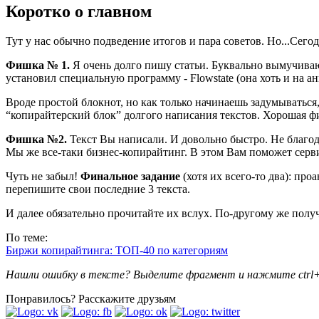
Коротко о главном
Тут у нас обычно подведение итогов и пара советов. Но...Сегод
Фишка № 1.
Я очень долго пишу статьи. Буквально вымучиваю
установил специальную программу - Flowstate (она хоть и на англ
Вроде простой блокнот, но как только начинаешь задумываться,
“копирайтерский блок” долгого написания текстов. Хорошая ф
Фишка №2.
Текст Вы написали. И довольно быстро. Не благода
Мы же все-таки бизнес-копирайтинг. В этом Вам поможет серви
Чуть не забыл!
Финальное задание
(хотя их всего-то два): пр
перепишите свои последние 3 текста.
И далее обязательно прочитайте их вслух. По-другому же полу
По теме:
Биржи копирайтинга: ТОП-40 по категориям
Нашли ошибку в тексте? Выделите фрагмент и нажмите ctrl+
Понравилось?
Расскажите друзьям