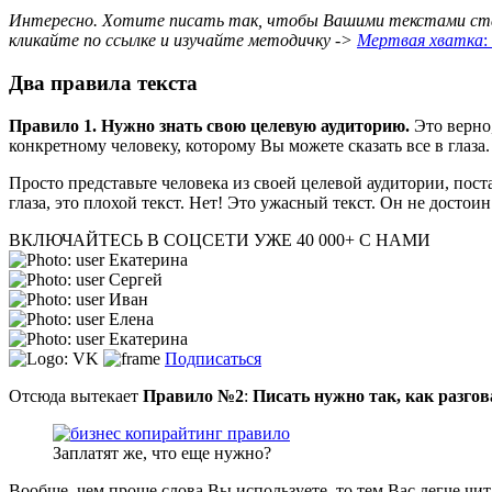
Интересно.
Хотите писать так, чтобы Вашими текстами ста
кликайте по ссылке и изучайте методичку ->
Мертвая хватка
:
Два правила текста
Правило 1. Нужно знать свою целевую аудиторию.
Это верно
конкретному человеку, которому Вы можете сказать все в глаза.
Просто представьте человека из своей целевой аудитории, пост
глаза, это плохой текст. Нет! Это ужасный текст. Он не достоин
ВКЛЮЧАЙТЕСЬ В СОЦСЕТИ
УЖЕ 40 000+ С НАМИ
Екатерина
Сергей
Иван
Елена
Екатерина
Подписаться
Отсюда вытекает
Правило №2
:
Писать нужно так, как разго
Заплатят же, что еще нужно?
Вообще, чем проще слова Вы используете, то тем Вас легче чита