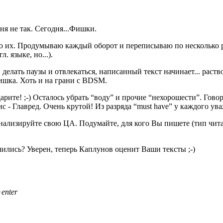
ня не так. Сегодня...Фишки.
 их. Продумываю каждый оборот и переписываю по несколько ра
. языке, но...).
 делать паузы и отвлекаться, написанный текст начинает... раст
ишка. Хоть и на грани с BDSM.
рите! ;-) Осталось убрать “воду” и прочие “нехорошести”. Гово
с - Главред. Очень крутой! Из разряда “must have” у каждого у
оанализируйте свою ЦА. Подумайте, для кого Вы пишете (тип чит
чились? Уверен, теперь Каплунов оценит Ваши тексты ;-)
enter