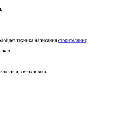
.
одойдет техника написания
сторителлинг
.
лота.
икальный, сверхновый.