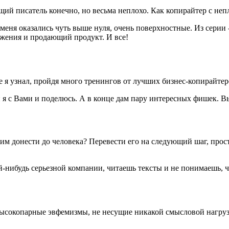
ящий писатель конечно, но весьма неплохо. Как копирайтер с неп
меня оказались чуть выше нуля, очень поверхностные. Из серии - 
ажения и продающий продукт. И все!
е я узнал, пройдя много тренингов от лучших бизнес-копирайте
и я с Вами и поделюсь. А в конце дам пару интересных фишек. Вы
отим донести до человека? Перевести его на следующий шаг, про
й-нибудь серьезной компании, читаешь тексты и не понимаешь, ч
 высокопарные эвфемизмы, не несущие никакой смысловой нагрузк