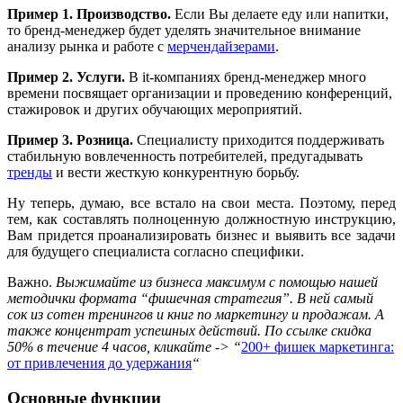
Пример 1. Производство.
Если Вы делаете еду или напитки,
то бренд-менеджер будет уделять значительное внимание
анализу рынка и работе с
мерчендайзерами
.
Пример 2. Услуги.
В it-компаниях бренд-менеджер много
времени посвящает организации и проведению конференций,
стажировок и других обучающих мероприятий.
Пример 3. Розница.
Специалисту приходится поддерживать
стабильную вовлеченность потребителей, предугадывать
тренды
и вести жесткую конкурентную борьбу.
Ну теперь, думаю, все встало на свои места. Поэтому, перед
тем, как составлять полноценную должностную инструкцию,
Вам придется проанализировать бизнес и выявить все задачи
для будущего специалиста согласно специфики.
Важно.
Выжимайте из бизнеса максимум с помощью нашей
методички формата “фишечная стратегия”. В ней самый
сок из сотен тренингов и книг по маркетингу и продажам. А
также концентрат успешных действий. По ссылке скидка
50% в течение 4 часов, кликайте -> “
200+ фишек маркетинга:
от привлечения до удержания
“
Основные функции