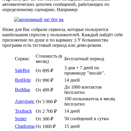
автоматических цепочек сообщений, работающих по
определенному сценарию. Например:
Ниже для Вас собрали сервисы, которые пользуются
наибольшим спросом у пользователей. Каждый найдёт себе
приложение по душе и по карману ;) У большинства
программ есть тестовый период или демо-режим.
Стоимость (в
Сервис
Бесплатный период
месяц)
3 дня + 7 дней по
SaleBot
От 899 ₽
промокоду "inscale".
BotHelp
14 дней
От 990 ₽
До 1000 контактов
BotMan
От 499 ₽
бесплатно
100 пользователь в месяц
Aimylogic
От 5 900 ₽
бесплатно
Textback
14 дней
От 2 700 ₽
Senler
50 сообщений в сутки
От 300 ₽
Chatforma
15 дней
От 1000 ₽