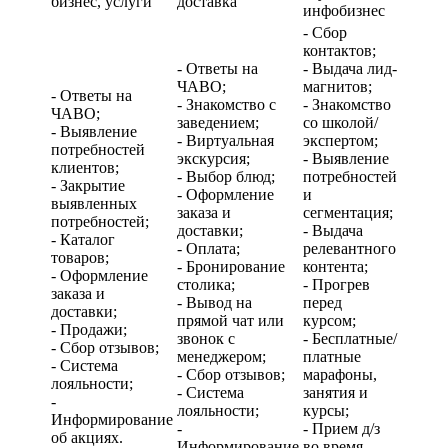
бизнес, услуги
доставка
инфобизнес
- Сбор
контактов;
- Ответы на
- Выдача лид-
ЧАВО;
магнитов;
- Ответы на
- Знакомство с
- Знакомство
ЧАВО;
заведением;
со школой/
- Выявление
- Виртуальная
экспертом;
потребностей
экскурсия;
- Выявление
клиентов;
- Выбор блюд;
потребностей
- Закрытие
- Оформление
и
выявленных
заказа и
сегментация;
потребностей;
доставки;
- Выдача
- Каталог
- Оплата;
релевантного
товаров;
- Бронирование
контента;
- Оформление
столика;
- Прогрев
заказа и
- Вывод на
перед
доставки;
прямой чат или
курсом;
- Продажи;
звонок с
- Бесплатные/
- Сбор отзывов;
менеджером;
платные
- Система
- Сбор отзывов;
марафоны,
лояльности;
- Система
занятия и
-
лояльности;
курсы;
Информирование
-
- Прием д/з
об акциях.
Информирование
во время