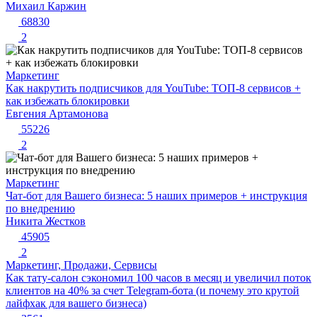
Михаил Каржин
68830
2
Маркетинг
Как накрутить подписчиков для YouTube: ТОП-8 сервисов +
как избежать блокировки
Евгения Артамонова
55226
2
Маркетинг
Чат-бот для Вашего бизнеса: 5 наших примеров + инструкция
по внедрению
Никита Жестков
45905
2
Маркетинг, Продажи, Сервисы
Как тату-салон сэкономил 100 часов в месяц и увеличил поток
клиентов на 40% за счет Telegram-бота (и почему это крутой
лайфхак для вашего бизнеса)