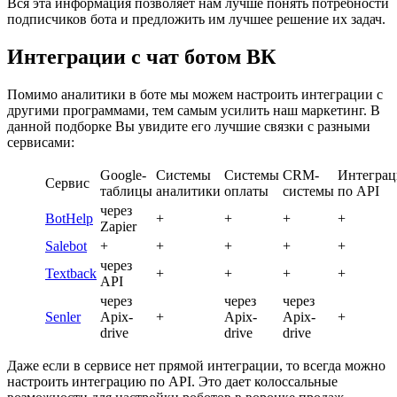
Вся эта информация позволяет нам лучше понять потребности
подписчиков бота и предложить им лучшее решение их задач.
Интеграции с чат ботом ВК
Помимо аналитики в боте мы можем настроить интеграции с
другими программами, тем самым усилить наш маркетинг. В
данной подборке Вы увидите его лучшие связки с разными
сервисами:
Google-
Системы
Системы
CRM-
Интегра
Сервис
таблицы
аналитики
оплаты
системы
по API
через
BotHelp
+
+
+
+
Zapier
Salebot
+
+
+
+
+
через
Textback
+
+
+
+
API
через
через
через
Senler
Apix-
+
Apix-
Apix-
+
drive
drive
drive
Даже если в сервисе нет прямой интеграции, то всегда можно
настроить интеграцию по API. Это дает колоссальные