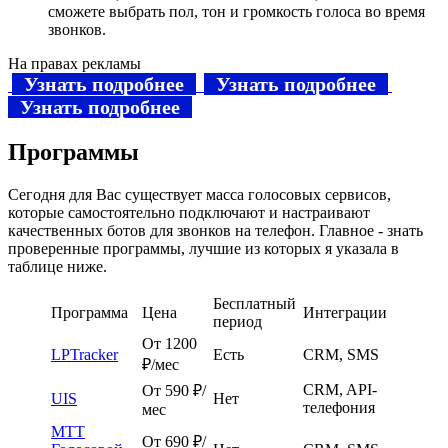
сможете выбрать пол, тон и громкость голоса во время
звонков.
На правах рекламы
Узнать подробнее
Узнать подробнее
Узнать подробнее
Программы
Сегодня для Вас существует масса голосовых сервисов,
которые самостоятельно подключают и настраивают
качественных ботов для звонков на телефон. Главное - знать
проверенные программы, лучшие из которых я указала в
таблице ниже.
Бесплатный
Программа
Цена
Интеграции
период
От 1200
LPTracker
Есть
CRM, SMS
₽/мес
CRM, API-
От 590 ₽/
UIS
Нет
телефония
мес
МТТ
От 690 ₽/