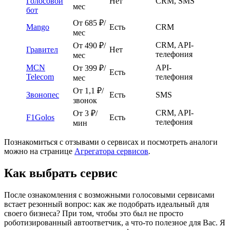
Голосовой
Нет
CRM, SMS
мес
бот
От 685 ₽/
Mango
Есть
CRM
мес
CRM, API-
От 490 ₽/
Гравител
Нет
телефония
мес
MCN
API-
От 399 ₽/
Есть
Telecom
телефония
мес
От 1,1 ₽/
Звонопес
Есть
SMS
звонок
CRM, API-
От 3 ₽/
F1Golos
Есть
телефония
мин
Познакомиться с отзывами о сервисах и посмотреть аналоги
можно на странице
Агрегатора сервисов
.
Как выбрать сервис
После ознакомления с возможными голосовыми сервисами
встает резонный вопрос: как же подобрать идеальный для
своего бизнеса? При том, чтобы это был не просто
роботизированный автоответчик, а что-то полезное для Вас. Я