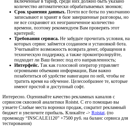
включенные в тариф, среди них должно быть указано
количество автоматически обрабатываемых звонков;
Срок хранения данных.
Почти все боты по умолчанию
записывают и хранят в базе завершенные разговоры, но
не все сохраняют их неограниченное количество
времени, поэтому рекомендуем Вам проверять этот
критерий;
Требования сервиса.
Не забудьте прочитать условия, на
которых сервис займется созданием и установкой бота.
Учитывайте возможность возврата денег, обращения в
техническую поддержку, а также проконтролируйте,
подходит ли Ваш бизнес под его направленность;
Интерфейс.
Так как голосовой оператор управляет
огромными объемами информации, Вам важно
позаботиться об удобстве навигации по ней, чтобы не
тратить время на обучение. Целесообразнее те, которые
имеют простой и доступный софт.
Интересно. Оценивайте качество рекламных каналов с
сервисом сквозной аналитики Roistst. С его помощью вы
узнаете Слабые места воронки продаж, сократит рекламный
бюджет и увеличите прибыль. Кликайте ->
Roistat
. (по
промокоду “INSCALE1120” +7500 руб. на баланс сервиса для
тестирования)