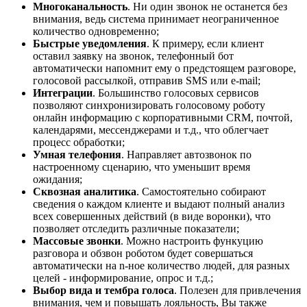
Многоканальность
. Ни один звонок не останется без
внимания, ведь система принимает неограниченное
количество одновременно;
Быстрые уведомления
. К примеру, если клиент
оставил заявку на звонок, телефонный бот
автоматически напомнит ему о предстоящем разговоре,
голосовой рассылкой, отправив SMS или e-mail;
Интеграции
. Большинство голосовых сервисов
позволяют синхронизировать голосовому роботу
онлайн информацию с корпоративными CRM, почтой,
календарями, мессенджерами и т.д., что облегчает
процесс обработки;
Умная телефония
. Направляет автозвонок по
настроенному сценарию, что уменьшит время
ожидания;
Сквозная аналитика
. Самостоятельно собирают
сведения о каждом клиенте и выдают полный анализ
всех совершенных действий (в виде воронки), что
позволяет отследить различные показатели;
Массовые звонки
. Можно настроить функуцию
разговора и обзвон роботом будет совершаться
автоматически на n-ное количество людей, для разных
целей - информирование, опрос и т.д.;
Выбор вида и тембра голоса
. Полезен для привлечения
внимания, чем и повышать лояльность, Вы также