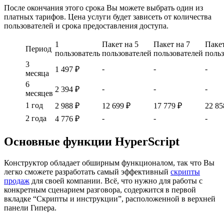
После окончания этого срока Вы можете выбрать один из
платных тарифов. Цена услуги будет зависеть от количества
пользователей и срока предоставления доступа.
1
Пакет на 5
Пакет на 7
Пакет
Период
пользователь
пользователей
пользователей
поль
3
-
-
-
1 497 ₽
месяца
6
-
-
-
2 394 ₽
месяцев
1 год
2 988 ₽
12 699 ₽
17 779 ₽
22 85
2 года
-
-
-
4 776 ₽
Основные функции HyperScript
Конструктор обладает обширным функционалом, так что Вы
легко сможете разработать самый эффективный
скрипты
продаж
для своей компании. Всё, что нужно для работы с
конкретным сценарием разговора, содержится в первой
вкладке “Скрипты и инструкции”, расположенной в верхней
панели Гипера.