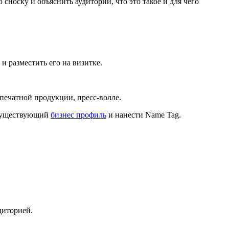
сноску и объяснить аудитории, что это такое и для чего
и разместить его на визитке.
 печатной продукции, пресс-волле.
е существующий
бизнес профиль
и нанести Name Tag.
диторией.