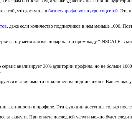
, Телеграм и Инстаграм, а также удаления неактивной аудитории
е с той, что доступна в
бизнес-профилях внутри соцсетей
. Эта 
отов
, даже если количество подписчиков в нем меньше 1000. Поэ
ервис, то у меня для вас подарок - по промокоду "INSCALE" ски
о сервис анализирует 30% аудитории профиля, но не больше 100
.
ируется в зависимости от количества подписчиков в Вашем аккау
ринг активности в профиле. Эти функции доступны только после
/мес за аккаунт. При оплате последней услуги можно будет следи