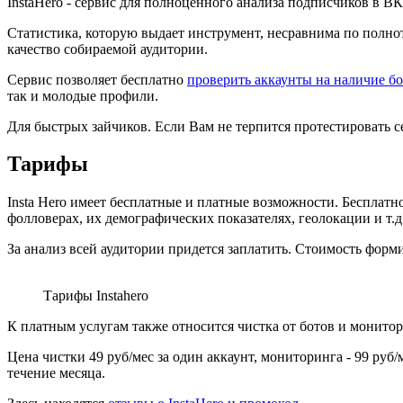
InstaHero - сервис для полноценного анализа подписчиков в ВК
Статистика, которую выдает инструмент, несравнима по полнот
качество собираемой аудитории.
Сервис позволяет бесплатно
проверить аккаунты на наличие б
так и молодые профили.
Для быстрых зайчиков. Если Вам не терпится протестировать с
Тарифы
Insta Hero имеет бесплатные и платные возможности. Бесплатн
фолловерах, их демографических показателях, геолокации и т.д
За анализ всей аудитории придется заплатить. Стоимость форм
Тарифы Instahero
К платным услугам также относится чистка от ботов и монито
Цена чистки 49 руб/мес за один аккаунт, мониторинга - 99 руб
течение месяца.