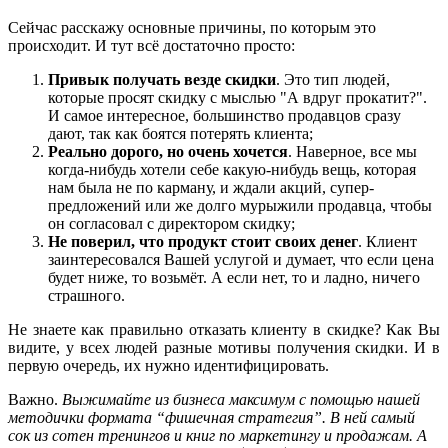
Сейчас расскажу основные причины, по которым это
происходит. И тут всё достаточно просто:
Привык получать везде скидки
. Это тип людей,
которые просят скидку с мыслью "А вдруг прокатит?".
И самое интересное, большинство продавцов сразу
дают, так как боятся потерять клиента;
Реально дорого, но очень хочется
. Наверное, все мы
когда-нибудь хотели себе какую-нибудь вещь, которая
нам была не по карману, и ждали акций, супер-
предложений или же долго мурыжили продавца, чтобы
он согласовал с директором скидку;
Не поверил, что продукт стоит своих денег
. Клиент
заинтересовался Вашей услугой и думает, что если цена
будет ниже, то возьмёт. А если нет, то и ладно, ничего
страшного.
Не знаете как правильно отказать клиенту в скидке? Как Вы
видите, у всех людей разные мотивы получения скидки. И в
первую очередь, их нужно идентифицировать.
Важно.
Выжимайте из бизнеса максимум с помощью нашей
методички формата “фишечная стратегия”. В ней самый
сок из сотен тренингов и книг по маркетингу и продажам. А