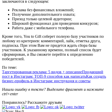
заключаются в следующем:
Реклама без финансовых вложений;
Получение дополнительного охвата;
Приход только целевой аудитории;
Широкий функционал для проведения конкурсов;
Работа даже с мобильного телефона.
Кроме того, You to Gift соберет полную базу участников по
любому из критериев: комментарий, лайк, отметка друга,
подписка. При этом Вам не придется ждать сбора базы
участников. К указанному времени, полный список будет
сформирован, и Вы сможете перейти к определению
победителей.
По теме:
Таргетированная реклама: 5 видов + описание
Продающий
пост в Инстаграм: ТОП-9 способов как написать
Как создать
бизнес-профиль в Инстаграм: инструкция и советы
Нашли ошибку в тексте? Выделите фрагмент и нажмите
ctrl+enter
Понравилось?
Расскажите друзьям
0