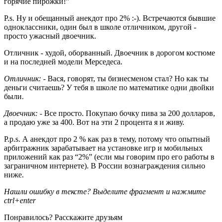
горячие пирожки!”
P.s. Ну и обещанный анекдот про 2% :-). Встречаются бывшие
одноклассники, один был в школе отличником, другой -
просто ужасный двоечник.
Отличник - худой, оборванный. Двоечник в дорогом костюме
и на последней модели Мерседеса.
Отличник:
- Вася, говорят, ты бизнесменом стал? Но как ты
деньги считаешь? У тебя в школе по математике одни двойки
были.
Двоечник:
- Все просто. Покупаю бочку пива за 200 долларов,
а продаю уже за 400. Вот на эти 2 процента я и живу.
P.p.s. А анекдот про 2 % как раз в тему, потому что опытный
арбитражник зарабатывает на установке игр и мобильных
приложений как раз “2%” (если мы говорим про его работы в
заграничном интернете). В России вознаграждения сильно
ниже.
Нашли ошибку в тексте? Выделите фрагмент и нажмите
ctrl+enter
Понравилось?
Расскажите друзьям