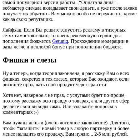
самой популярной версии работы - “Оплата за лида” -
вебмастер сначала вкладывает свои деньги, а уже после заявки
получает их обратно - Вам можно особо не переживать, кроме
как за свою репутацию.
Лайфхак. Если Вы решите запустить рекламу в тизерных
сетях самостоятельно, то очень рекомендую сервис для
пополнения бюджетов
Getuniq
. Прохождение модерации в
разы легче и неплохой бонус при пополнении бюджета.
Фишки и слезы
Ну а теперь, когда теория закончена, я расскажу Вам о всех
фишках, секретах и тех слезах, которые Вас ожидают, если
рискнете продавать свой продукт через cpa-сети.
Хотя нет, наверное я не прав, с услугами будет по-проще,
поэтому расскажу всю правду о товарах, а для других сфер
делайте свои выводы сами. Или задавайте вопросы в
комментариях ;-)
Вам нужны деньги (очень логичное заключение). Для того,
чтобы “затащить” новый товар в любую партнерку и более
менее наладить его продажу, Вам нужно... 2-5 млн рублей.