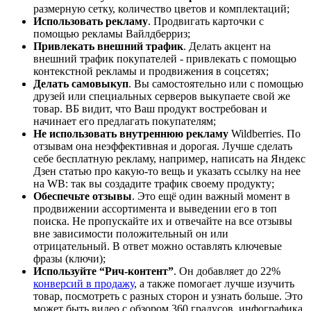
размерную сетку, количество цветов и комплектаций;
Использовать рекламу
. Продвигать карточки с
помощью рекламы Вайлдберриз;
Привлекать внешний трафик
. Делать акцент на
внешний трафик покупателей - привлекать с помощью
контекстной рекламы и продвижения в соцсетях;
Делать самовыкуп
. Вы самостоятельно или с помощью
друзей или специальных серверов выкупаете свой же
товар. ВБ видит, что Ваш продукт востребован и
начинает его предлагать покупателям;
Не использовать внутреннюю рекламу
Wildberries. По
отзывам она неэффективная и дорогая. Лучше сделать
себе бесплатную рекламу, например, написать на Яндекс
Дзен статью про какую-то вещь и указать ссылку на нее
на WB: так вы создадите трафик своему продукту;
Обеспечьте отзывы
. Это ещё один важный момент в
продвижении ассортимента и выведении его в топ
поиска. Не пропускайте их и отвечайте на все отзывы
вне зависимости положительный он или
отрицательный. В ответ можно оставлять ключевые
фразы (ключи);
Используйте “Рич-контент”
. Он добавляет до 22%
конверсий в продажу
, а также помогает лучше изучить
товар, посмотреть с разных сторон и узнать больше. Это
может быть видео с обзором 360 градусов, инфографика