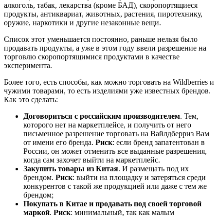
алкоголь, табак, лекарства (кроме БАД), скоропортящиеся
продукты, антиквариат, животных, растения, пиротехнику,
оружие, наркотики и другие незаконные вещи.
Список этот уменьшается постоянно, раньше нельзя было
продавать продукты, а уже в этом году ввели разрешение на
торговлю скоропортящимися продуктами в качестве
эксперимента.
Более того, есть способы, как можно торговать на Wildberries и
чужими товарами, то есть изделиями уже известных брендов.
Как это сделать:
Договориться с российским производителем
. Тем,
которого нет на маркетплейсе, и получить от него
письменное разрешение торговать на Вайлдберриз Вам
от имени его бренда.
Риск
: если бренд запатентован в
России, он может отменить все выданные разрешения,
когда сам захочет выйти на маркетплейс.
Закупить товары из Китая
. И размещать под их
брендом.
Риск
: выйти на площадку и затеряться среди
конкурентов с такой же продукцией или даже с тем же
брендом;
Покупать в Китае и продавать под своей торговой
маркой
.
Риск
: минимальный, так как малым