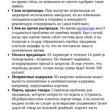
на время сэйла, но компания не охотно одобряет такие
заявки;
Свои штрихкоды
. При выгрузке штрихкодов не
запрещено использовать заводские, но во избежание
попадания изделия в отправку к конкуренту
рекомендую генерировать их самостоятельно;
Сбои во время распродаж
. На время
распродаж
могут
создаваться проблемы по приёмке вещей. Был случай,
когда при одном таком сэйле система дала сбой, и на
подъезде к складу образовалась пробка, продавцы
платили штрафы за то, что не поставили заказ в
назначенное время;
Оплата продавцам
. Её переводят в течение 14 дней (в
понедельник - вторник). Но бывают задержки,
игнорирование просьб и запросов. И еще учтите, что
переводы делают, только когда сумма будет более 500
рублей;
Неприятные издержки
. Из выручки компания может
вычесть непонятные и необязательные издержки,
например, переупаковка изделия;
Порча, кража товара
. Серьёзная проблема для
продавцов, которую непросто отследить и устранить.
Недобросовестные клиенты портят вещи, а на пунктах
выдачи особо не следят за возвратами (подменяют более
дорогой товар на похожий дешёвый, воруют часть