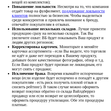
вещей из комплектов);
Повышение лояльности
. Несмотря на то, что компания
отдаёт товар на фулфилмент,
поддержание лояльности
клиентов
полностью за бизнесом. Чтобы выделиться
среди конкурентов и привлечь внимание к бренду,
отвечайте покупателям в отзывах.
Использование нескольких складов
. Лучше привезти
продукцию сразу на несколько складов. Так Вы
увеличите охват: ВБ будет показывать Ваш продукт и
людям других регионов;
Корректировка карточек
. Мониторьте и меняйте
карточки ассортимента - если Вы видите, что торговля
не идёт и даже нет переходов к Вашему продукту,
добавьте более качественные фотографии, обзор и т.д.
Если Ваш продукт будет признан не ликвидным, его
могут снять с продажи;
Исключение брака
. Вовремя изымайте испорченные
вещи (если изделие будет испорчено и попадёт к другим
покупателям - есть риск получить плохой отзыв и
снизить рейтинг). В таком случае можно оформить
возврат покупки обратно со склада Вайлдберриз
продавцу или если возврат не целесообразен, то
оформить процедуру утилизации. Обе эти процедуры
платные.