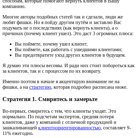
способам, которые помогают вернуть клиентов в Вашу
компанию.
Многие авторы подобных статей так и сделали, люди же
любят фишки. Но я пойду другим путём и заставлю Вас
подумать не о последствиях (как вернуть клиента), а о
причинах (почему клиент ушел). Это даст 3 огромных плюса:
Вы поймете, почему ушел клиент;
Вы поймете, как работать с ушедшими клиентами;
Вы предотвратите уход других клиентов в будущем.
Я думаю эти плюсы весомы. И ради них стоит побороться как
за клиентов, так и с процессом по их возврату.
Именно поэтом в начале я акцентирую внимание не на
фишки, а на
стратегию
, которая подробно расписана ниже.
Стратегия 1. Смиритесь и замерьте
Во-первых, смиритесь с тем, что клиенты уходят. Это
нормально. По подсчетам экспертов, средняя потеря
клиентов, даже у компаний с отличной продукцией и
зашкаливающей
клиентоориентированностью
, составляет 9-
11% ежегодно.