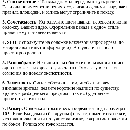
2.
Соответствие
. Обложка должна передавать суть ролика.
Если она не имеет отношения к содержанию, значит нарушает
правила площадки, и запись могут ограничить к показу.
3. Сочетаемость
. Используйте цвета шапки, перенесите их на
обложку Ваших видео. Оформление канала в одном стиле
придаст ему привлекательности.
4.
SEO
. Используйте на обложке ключевой запрос (фраза, по
которой люди ищут информацию). Это увеличит число
просмотров ролика.
5.
Разнообразие
. Не пишите на обложке и в названии записи
одно и то же – так делают дилетанты. Это сразу вызывает
сомнения по поводу экспертности.
6
.
Заметность
. Смысл обложки в том, чтобы привлечь
внимание зрителя: делайте короткие надписи по существу,
крупным разборчивым шрифтом – так их будет легче
прочитать с телефона.
7
.
Размер
. Обложка автоматически обрежется под параметры
16:9. Если Вы делали её в другом формате, поместится не все,
что планировали или получите картинку с черными полосами
по бокам. Ролика это тоже касается.