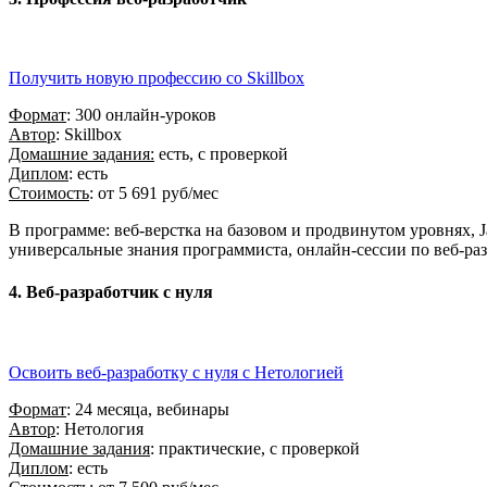
Получить новую профессию со Skillbox
Формат
: 300 онлайн-уроков
Автор
: Skillbox
Домашние задания:
есть, с проверкой
Диплом
: есть
Стоимость
: от
5 691
руб/мес
В программе: веб-верстка на базовом и продвинутом уровнях, Jav
универсальные знания программиста, онлайн-сессии по веб-разра
4. Веб-разработчик с нуля
Освоить веб-разработку с нуля с Нетологией
Формат
: 24 месяца, вебинары
Автор
: Нетология
Домашние задания
: практические, с проверкой
Диплом
: есть