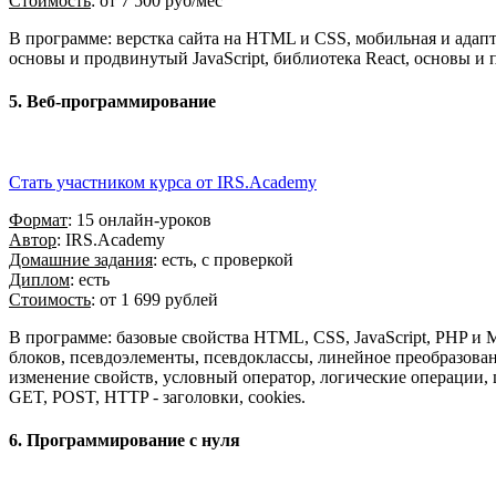
Стоимость
: от 7 500 руб/мес
В программе: верстка сайта на HTML и CSS, мобильная и адапт
основы и продвинутый JavaScript, библиотека React, основы и 
5. Веб-программирование
Стать участником курса от IRS.Academy
Формат
: 15 онлайн-уроков
Автор
: IRS.Academy
Домашние задания
: есть, с проверкой
Диплом
: есть
Стоимость
: от 1 699 рублей
В программе: базовые свойства HTML, CSS, JavaScript, PHP и M
блоков, псевдоэлементы, псевдоклассы, линейное преобразование
изменение свойств, условный оператор, логические операции,
GET, POST, HTTP - заголовки, cookies.
6. Программирование с нуля