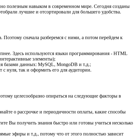
зумно полезным навыком в современном мире. Сегодня созданы
отобрали лучшие и отсортировали для большего удобства.
. Поэтому сначала разберемся с ними, а потом перейдем к
тупнее. Здесь используются языки программирования - HTML
 интерактивные элементы);
ния базами данных: MySQL, MongoDB и т.д.;
т с нуля, так и оформить его для аудитории.
Поэтому целесообразно опираться на следующие факторы в
найте о рассрочке и периодичности оплаты, какие способы
отите Вы получить знания быстро или готовы учиться несколько
мые эфиры и т.д., потому что от этого полностью зависит