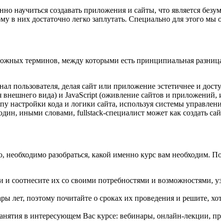
енно научиться создавать приложения и сайты, что является бе
у в них достаточно легко заплутать. Специально для этого мы 
сложных терминов, между которыми есть принципиальная разница
нал пользователя, делая сайт или приложение эстетичнее и дос
 внешнего вида) и JavaScript (оживление сайтов и приложений,
ипу настройки кода и логики сайта, используя системы управле
один, иными словами, fullstack-специалист может как создать сай
го, необходимо разобраться, какой именно курс вам необходим. 
 и соотнесите их со своими потребностями и возможностями, уз
ары лет, поэтому почитайте о сроках их проведения и решите, х
анятия в интересующем Вас курсе: вебинары, онлайн-лекции, пря