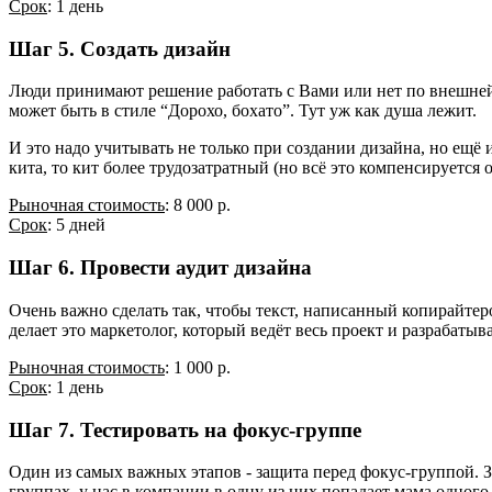
Срок
: 1 день
Шаг 5. Создать дизайн
Люди принимают решение работать с Вами или нет по внешней 
может быть в стиле “Дорохо, бохато”. Тут уж как душа лежит.
И это надо учитывать не только при создании дизайна, но ещё 
кита, то кит более трудозатратный (но всё это компенсируется
Рыночная стоимость
: 8 000 р.
Срок
: 5 дней
Шаг 6. Провести аудит дизайна
Очень важно сделать так, чтобы текст, написанный копирайтер
делает это маркетолог, который ведёт весь проект и разрабаты
Рыночная стоимость
: 1 000 р.
Срок
: 1 день
Шаг 7. Тестировать на фокус-группе
Один из самых важных этапов - защита перед фокус-группой. Зд
группах, у нас в компании в одну из них попадает мама одного 