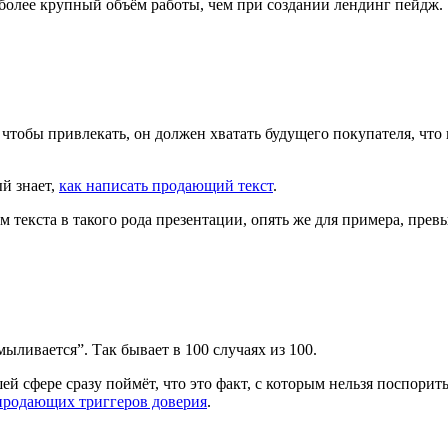
 более крупный объём работы, чем при создании лендинг пейдж.
тобы привлекать, он должен хватать будущего покупателя, что наз
й знает,
как написать продающий текст
.
ъём текста в такого рода презентации, опять же для примера, пре
ыливается”. Так бывает в 100 случаях из 100.
шей сфере сразу поймёт, что это факт, с которым нельзя поспорит
продающих триггеров доверия
.