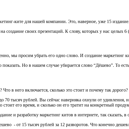
етинг-ките для нашей компании. Это, наверное, уже 15 издание
а создание своих презентаций. К слову, которых у нас целых 6 
енно, мы просим убрать его одно слово. И создание маркетинг ки
что показать. Но в нашем случае убирается слово “Дёшево”. То ес
 Что в него включается, сколько это стоит и почему так дорого?
до 70 тысяч рублей. Вы сейчас наверняка охнули от удивления, 
о стоит его время, и сколько он его тратит на конкретный продук
здание и разработку маркетинг китов в интернете, так сказать, 
ешево - от 15 тысяч рублей за 12 разворотов. Что конечно дешевл