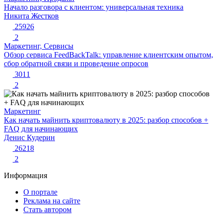
Начало разговора с клиентом: универсальная техника
Никита Жестков
25926
2
Маркетинг, Сервисы
Обзор сервиса FeedBackTalk: управление клиентским опытом,
сбор обратной связи и проведение опросов
3011
2
Маркетинг
Как начать майнить криптовалюту в 2025: разбор способов +
FAQ для начинающих
Денис Кудерин
26218
2
Информация
О портале
Реклама на сайте
Стать автором