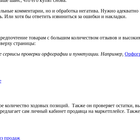
ыше шанс, что его купят снова.
льные комментарии, но и обработка негатива. Нужно адекватно 
. Или хотя бы ответить извиниться за ошибки и накладки.
редпочтение товарам с большим количеством отзывов и высоки
 верху страницы:
е сервисы проверки орфографии и пунктуации. Например,
Орфог
е
ное количество ходовых позиций. Также он проверяет остатки, в
редлагает сам личный кабинет продавца на маркетплейсе. Такж
из продаж