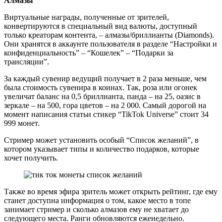
Алмазы
Виртуальные награды, полученные от зрителей,
конвертируются в специальный вид валюты, доступный
только креаторам контента, – алмазы/бриллианты (Diamonds).
Они хранятся в аккаунте пользователя в разделе “Настройки и
конфиденциальность” – “Кошелек” – “Подарки за
трансляции”.
За каждый сувенир ведущий получает в 2 раза меньше, чем
была стоимость сувенира в коинах. Так, роза или огонек
увеличат баланс на 0,5 бриллианта, панда – на 25, оазис в
зеркале – на 500, гора цветов – на 2 000. Самый дорогой на
момент написания статьи стикер “TikTok Universe” стоит 34
999 монет.
Стример может установить особый “Список желаний”, в
котором указывает типы и количество подарков, которые
хочет получить.
Также во время эфира зритель может открыть рейтинг, где ему
станет доступна информация о том, какое место в топе
занимает стример и сколько алмазов ему не хватает до
следующего места. Ранги обновляются еженедельно.