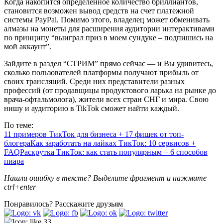
Когда накопится определённое количество бриллиантов,
становится возможен вывод средств на счет платежной
системы PayPal. Помимо этого, владелец может обменивать
алмазы на монеты для расширения аудитории интерактивами
по принципу “выиграл приз в моем сундуке – подпишись на
мой аккаунт”.
Зайдите в раздел “СТРИМ” прямо сейчас — и Вы удивитесь,
сколько пользователей платформы получают прибыль от
своих трансляций. Среди них представители разных
профессий (от продавщицы продуктового ларька на рынке до
врача-офтальмолога), жители всех стран СНГ и мира. Свою
нишу и аудиторию в TikTok сможет найти каждый.
По теме:
11 примеров ТикТок для бизнеса + 17 фишек от топ-
блогера
Как заработать на лайках ТикТок: 10 сервисов +
FAQ
Раскрутка ТикТок: как стать популярным + 6 способов
пиара
Нашли ошибку в тексте? Выделите фрагмент и нажмите
ctrl+enter
Понравилось?
Расскажите друзьям
33