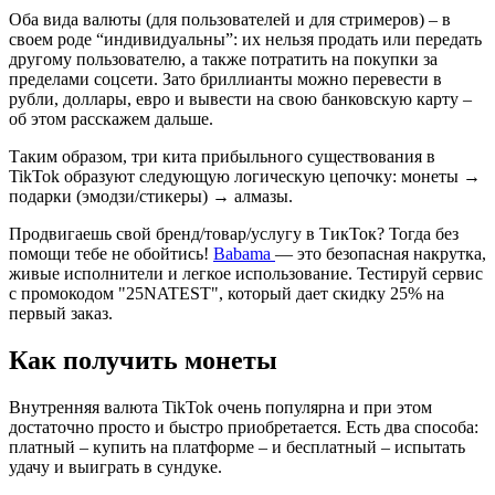
Оба вида валюты (для пользователей и для стримеров) – в
своем роде “индивидуальны”: их нельзя продать или передать
другому пользователю, а также потратить на покупки за
пределами соцсети. Зато бриллианты можно перевести в
рубли, доллары, евро и вывести на свою банковскую карту –
об этом расскажем дальше.
Таким образом, три кита прибыльного существования в
TikTok образуют следующую логическую цепочку: монеты →
подарки (эмодзи/стикеры) → алмазы.
Продвигаешь свой бренд/товар/услугу в ТикТок? Тогда без
помощи тебе не обойтись!
Babama
— это безопасная накрутка,
живые исполнители и легкое использование. Тестируй сервис
с промокодом "25NATEST", который дает скидку 25% на
первый заказ.
Как получить монеты
Внутренняя валюта TikTok очень популярна и при этом
достаточно просто и быстро приобретается. Есть два способа:
платный – купить на платформе – и бесплатный – испытать
удачу и выиграть в сундуке.