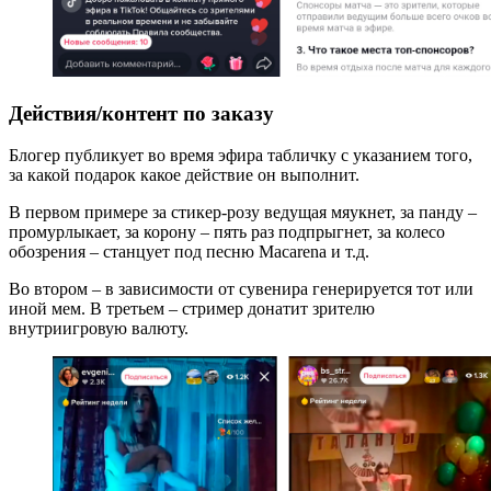
Действия/контент по заказу
Блогер публикует во время эфира табличку с указанием того,
за какой подарок какое действие он выполнит.
В первом примере за стикер-розу ведущая мяукнет, за панду –
промурлыкает, за корону – пять раз подпрыгнет, за колесо
обозрения – станцует под песню Macarena и т.д.
Во втором – в зависимости от сувенира генерируется тот или
иной мем. В третьем – стример донатит зрителю
внутриигровую валюту.