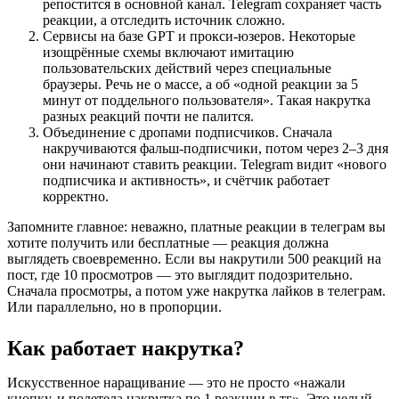
репостится в основной канал. Telegram сохраняет часть 
реакции, а отследить источник сложно.
Сервисы на базе GPT и прокси-юзеров. Некоторые 
изощрённые схемы включают имитацию 
пользовательских действий через специальные 
браузеры. Речь не о массе, а об «одной реакции за 5 
минут от поддельного пользователя». Такая накрутка 
разных реакций почти не палится.
Объединение с дропами подписчиков. Сначала 
накручиваются фальш-подписчики, потом через 2–3 дня 
они начинают ставить реакции. Telegram видит «нового 
подписчика и активность», и счётчик работает 
корректно.
Запомните главное: неважно, платные реакции в телеграм вы 
хотите получить или бесплатные — реакция должна 
выглядеть своевременно. Если вы накрутили 500 реакций на 
пост, где 10 просмотров — это выглядит подозрительно. 
Сначала просмотры, а потом уже накрутка лайков в телеграм. 
Или параллельно, но в пропорции.
Как работает накрутка?
Искусственное наращивание — это не просто «нажали 
кнопку, и полетела накрутка по 1 реакции в тг». Это целый 