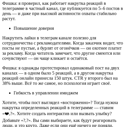
Фишка: я проверил, как работает накрутка реакций в 
телеграмме в частный канал, где публикуется по 5–6 постов в 
день — и даже при высокой активности охваты стабильно 
растут.
Повышение доверия
Накрутить лайки в телеграм канале полезно для 
сотрудничества с рекламодателями. Когда заказчик видит, что 
посты не пустые, а бурлят от огонёчков — он охотнее платит 
за рекламу. Когда читатель замечает, что другие смеются или 
сочувствуют — он чаще кликает и остаётся.
Фишка: я однажды протестировал одинаковый пост на двух 
каналах — в одном было 5 реакций, а в другом накрутка 
реакций онлайн принесла 150 штук. CTR у второго был на 
38% выше. Всё то же самое, но психология играет своё.
Гибкость в управлении имиджем
Хотите, чтобы пост выглядел «восторженно»? Тогда нужна 
накрутка определенных реакций в телеграмме — ставим 
«❤️,?». Хотите создать интерактив или вызвать улыбку? 
Добавьте «?,?». Вы сами выбираете, как будут реагировать 
люди, и это круто. Даже если они ещё ничего не поняли, 