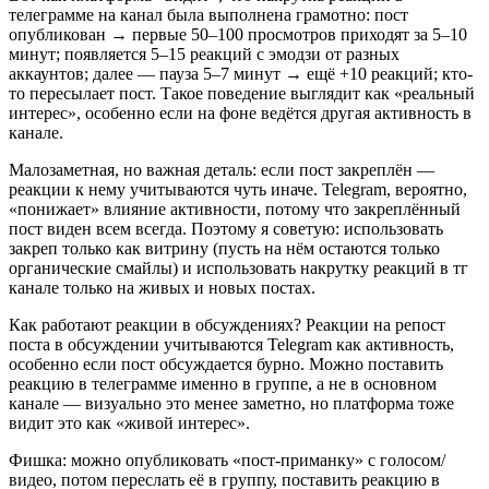
телеграмме на канал была выполнена грамотно: пост 
опубликован → первые 50–100 просмотров приходят за 5–10 
минут; появляется 5–15 реакций с эмодзи от разных 
аккаунтов; далее — пауза 5–7 минут → ещё +10 реакций; кто-
то пересылает пост. Такое поведение выглядит как «реальный 
интерес», особенно если на фоне ведётся другая активность в 
канале.
Малозаметная, но важная деталь: если пост закреплён — 
реакции к нему учитываются чуть иначе. Telegram, вероятно, 
«понижает» влияние активности, потому что закреплённый 
пост виден всем всегда. Поэтому я советую: использовать 
закреп только как витрину (пусть на нём остаются только 
органические смайлы) и использовать накрутку реакций в тг 
канале только на живых и новых постах.
Как работают реакции в обсуждениях? Реакции на репост 
поста в обсуждении учитываются Telegram как активность, 
особенно если пост обсуждается бурно. Можно поставить 
реакцию в телеграмме именно в группе, а не в основном 
канале — визуально это менее заметно, но платформа тоже 
видит это как «живой интерес».
Фишка: можно опубликовать «пост-приманку» с голосом/
видео, потом переслать её в группу, поставить реакцию в 