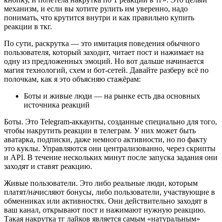
механизм, и если вы хотите рулить им уверенно, надо 
понимать, что крутится внутри и как правильно купить 
реакции в ткг.
По сути, раскрутка — это имитация поведения обычного 
пользователя, который заходит, читает пост и нажимает на 
одну из предложенных эмоций. Но вот дальше начинается 
магия технологий, схем и бот-сетей. Давайте разберу всё по 
полочкам, как я это объясняю стажёрам:
Боты и живые люди — на рынке есть два основных 
источника реакций
Боты. Это Telegram-аккаунты, созданные специально для того, 
чтобы накрутить реакции в телеграм. У них может быть 
аватарка, подписки, даже немного активности, но по факту 
это куклы. Управляются они централизованно, через скрипты 
и API. В течение нескольких минут после запуска задания они 
заходят и ставят реакцию.
Живые пользователи. Это либо реальные люди, которым 
платят/начисляют бонусы, либо пользователи, участвующие в 
обменниках или активностях. Они действительно заходят в 
ваш канал, открывают пост и нажимают нужную реакцию. 
Такая накрутка тг лайков является самым «натуральным» 