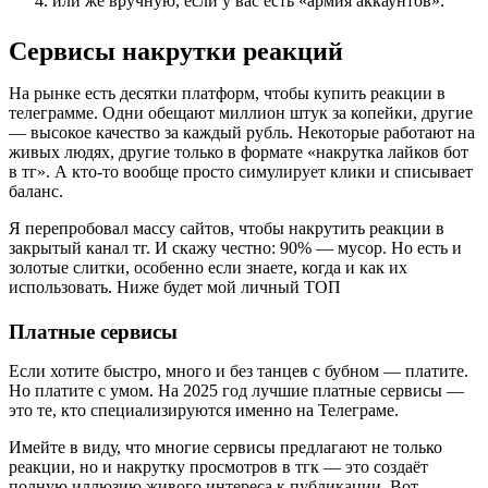
или же вручную, если у вас есть «армия аккаунтов».
Сервисы накрутки реакций
На рынке есть десятки платформ, чтобы купить реакции в 
телеграмме. Одни обещают миллион штук за копейки, другие 
— высокое качество за каждый рубль. Некоторые работают на 
живых людях, другие только в формате «накрутка лайков бот 
в тг». А кто-то вообще просто симулирует клики и списывает 
баланс.
Я перепробовал массу сайтов, чтобы накрутить реакции в 
закрытый канал тг. И скажу честно: 90% — мусор. Но есть и 
золотые слитки, особенно если знаете, когда и как их 
использовать. Ниже будет мой личный ТОП
Платные сервисы
Если хотите быстро, много и без танцев с бубном — платите. 
Но платите с умом. На 2025 год лучшие платные сервисы — 
это те, кто специализируются именно на Телеграме. 
Имейте в виду, что многие сервисы предлагают не только 
реакции, но и накрутку просмотров в тгк — это создаёт 
полную иллюзию живого интереса к публикации. Вот 