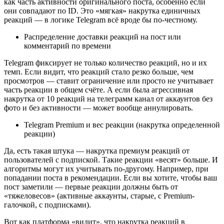
как часть активности оригинального поста, особенно если 
они совпадают по ID. Это «мягкая» накрутка единичных 
реакций — в логике Telegram всё вроде бы по-честному.
Распределение доставки реакций на пост или 
комментарий по времени
Telegram фиксирует не только количество реакций, но и их 
темп. Если видит, что реакций стало резко больше, чем 
просмотров — ставит ограничение или просто не учитывает 
часть реакции в общем счёте. А если была агрессивная 
накрутка от 10 реакций на телеграмм канал от аккаунтов без 
фото и без активности — может вообще аннулировать.
Telegram Premium и вес реакции (накрутка определенной 
реакции)
Да, есть такая штука — накрутка премиум реакций от 
пользователей с подпиской. Такие реакции «весят» больше. И 
алгоритмы могут их учитывать по-другому. Например, при 
попадании поста в рекомендации. Если вы хотите, чтобы ваш 
пост заметили — первые реакции должны быть от 
«тяжеловесов» (активные аккаунты, старые, с Premium-
галочкой, с подписками).
Вот как платформа «видит», что накрутка реакций в 