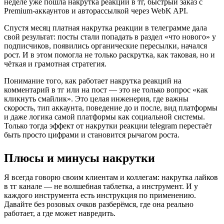
неделе уже пошла накрутка реакций в тг, быстрый заказ с 
Premium-аккаунтов и авторассылкой через WebK API.
Спустя месяц платная накрутка реакции в телеграмме дала 
свой результат: посты стали попадать в раздел «что нового» у 
подписчиков, появились органические пересылки, начался 
рост. И в этом помогла не только раскрутка, как таковая, но и 
чёткая и грамотная стратегия.
Понимание того, как работает накрутка реакций на 
комментарий в тг или на пост — это не только вопрос «как 
кликнуть смайлик». Это целая инженерия, где важны 
скорость, тип аккаунта, поведение до и после, вид платформы 
и даже логика самой платформы как социальной системы. 
Только тогда эффект от накрутки реакции telegram перестаёт 
быть просто цифрами и становится рычагом роста.
Плюсы и минусы накрутки 
Я всегда говорю своим клиентам и коллегам: накрутка лайков 
в тг канале — не волшебная таблетка, а инструмент. И у 
каждого инструмента есть инструкция по применению. 
Давайте без розовых очков разберёмся, где она реально 
работает, а где может навредить.