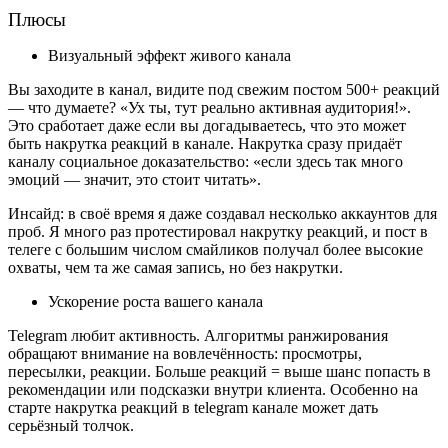
Плюсы
Визуальный эффект живого канала
Вы заходите в канал, видите под свежим постом 500+ реакций 
— что думаете? «Ух ты, тут реально активная аудитория!». 
Это сработает даже если вы догадываетесь, что это может 
быть накрутка реакций в канале. Накрутка сразу придаёт 
каналу социальное доказательство: «если здесь так много 
эмоций — значит, это стоит читать».
Инсайд: в своё время я даже создавал несколько аккаунтов для 
проб. Я много раз протестировал накрутку реакций, и пост в 
телеге с большим числом смайликов получал более высокие 
охваты, чем та же самая запись, но без накрутки.
Ускорение роста вашего канала
Telegram любит активность. Алгоритмы ранжирования 
обращают внимание на вовлечённость: просмотры, 
пересылки, реакции. Больше реакций = выше шанс попасть в 
рекомендации или подсказки внутри клиента. Особенно на 
старте накрутка реакций в telegram канале может дать 
серьёзный толчок.