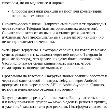
способом, но он медленнее и дороже.
Способы доставки реакции на пост или комментарий: 
основные технологии
Скрипты-рассыльщики. Накрутка смайликов в тг происходит 
через токенов Telegram (или авторизованных аккаунтов). 
Скрипт логинится от их имени и ставит реакции через 
публичный API (неофициальный). Telegram это «видит», но 
не всегда отличает от человека.
WebApp-интерфейсы. Некоторые сервисы, на которых можно 
купить реакции в тгк, заходят через веб-версию Telegram (в 
режиме браузера), что делает накрутку более «человечной». 
Часто используют специальные инструменты, чтобы 
сымитировать поведение мышки, скролл и клик.
Программы на телефоне. Накрутка любых реакций работает и 
через ещё один способ  — запуск Telegram через Android-
программы или через прогу API на Android-уровне. Сложно, 
но почти невозможно отследить источник.
Запуск реакции через публичные чаты. Если у вас есть канал 
и к нему привязана группа — можно сделать репост в группу, 
и уже в ней заказать телеграм реакции. Платформа считает их 