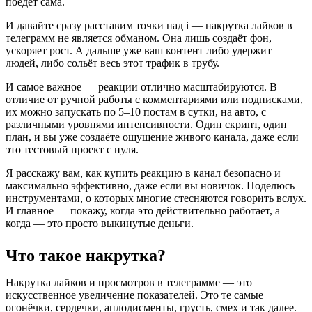
поедет сама.
И давайте сразу расставим точки над i — накрутка лайков в 
телеграмм не является обманом. Она лишь создаёт фон, 
ускоряет рост. А дальше уже ваш контент либо удержит 
людей, либо сольёт весь этот трафик в трубу.
И самое важное — реакции отлично масштабируются. В 
отличие от ручной работы с комментариями или подписками, 
их можно запускать по 5–10 постам в сутки, на авто, с 
различными уровнями интенсивности. Один скрипт, один 
план, и вы уже создаёте ощущение живого канала, даже если 
это тестовый проект с нуля.
Я расскажу вам, как купить реакцию в канал безопасно и 
максимально эффективно, даже если вы новичок. Поделюсь 
инструментами, о которых многие стесняются говорить вслух. 
И главное — покажу, когда это действительно работает, а 
когда — это просто выкинутые деньги.
Что такое накрутка?
Накрутка лайков и просмотров в телеграмме — это 
искусственное увеличение показателей. Это те самые 
огонёчки, сердечки, аплодисменты, грусть, смех и так далее. 