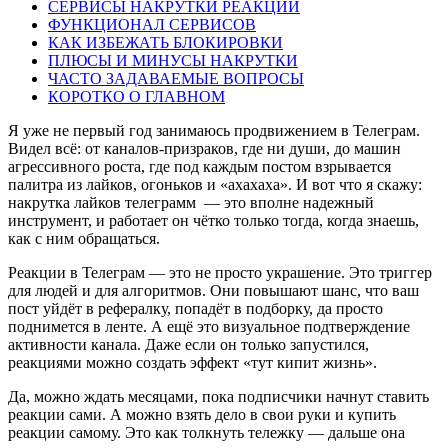
СЕРВИСЫ НАКРУТКИ РЕАКЦИЙ
ФУНКЦИОНАЛ СЕРВИСОВ
КАК ИЗБЕЖАТЬ БЛОКИРОВКИ
ПЛЮСЫ И МИНУСЫ НАКРУТКИ
ЧАСТО ЗАДАВАЕМЫЕ ВОПРОСЫ
КОРОТКО О ГЛАВНОМ
Я уже не первый год занимаюсь продвижением в Телеграм. 
Видел всё: от каналов-призраков, где ни души, до машин 
агрессивного роста, где под каждым постом взрывается 
палитра из лайков, огоньков и «ахахаха». И вот что я скажу: 
накрутка лайков телеграмм  — это вполне надежный 
инструмент, и работает он чётко только тогда, когда знаешь, 
как с ним обращаться.
Реакции в Телеграм — это не просто украшение. Это триггер 
для людей и для алгоритмов. Они повышают шанс, что ваш 
пост уйдёт в рефералку, попадёт в подборку, да просто 
поднимется в ленте. А ещё это визуальное подтверждение 
активности канала. Даже если он только запустился, 
реакциями можно создать эффект «тут кипит жизнь».
Да, можно ждать месяцами, пока подписчики начнут ставить 
реакции сами. А можно взять дело в свои руки и купить 
реакции самому. Это как толкнуть тележку — дальше она 