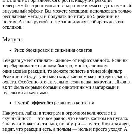
В отличие от органического роста, накрутка реакций 
телеграмм быстро помогает за короткое время создать нужный 
визуальный эффект. Вы можете месяцами использовать только 
бесплатные методы и получать по итогу по 5 реакций на 
постах. А с накруткой те же записи могут собирать десятки 
откликов. 
Минусы
Риск блокировок и снижения охватов
Telegram умеет отличать «живое» от нарисованного. Если вы 
перебарщиваете: слишком быстро, много, слишком 
одинаковые реакции, то можете попасть в теневой фильтр. 
Реакции не будут учитываться, а канал может потерять часть 
охвата. Особенно это актуально, если ваша накрутка лайков в 
вк тг была сырыми ботами с однотипными аватарками и 
нулевыми аккаунтами.
Пустой эффект без реального контента
Накрутить лайки в телеграм в огромном количестве на 
скучный пост — это всё равно, что надеть костюм на пугало. 
Снаружи может и стильно, но внутри — пусто. Люди заходят, 
видят, что реакции есть, а пользы — ноль и просто уходят. А 