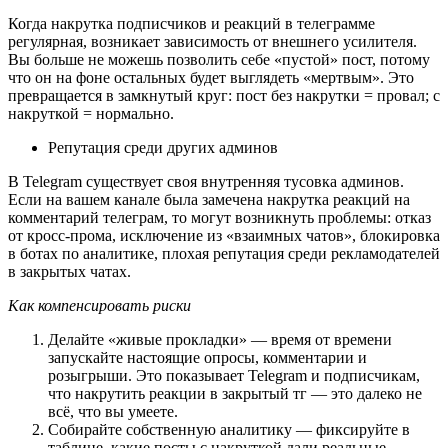
Когда накрутка подписчиков и реакций в телеграмме 
регулярная, возникает зависимость от внешнего усилителя. 
Вы больше не можешь позволить себе «пустой» пост, потому 
что он на фоне остальных будет выглядеть «мертвым». Это 
превращается в замкнутый круг: пост без накрутки = провал; с 
накруткой = нормально.
Репутация среди других админов
В Telegram существует своя внутренняя тусовка админов. 
Если на вашем канале была замечена накрутка реакций на 
комментарий телеграм, то могут возникнуть проблемы: отказ 
от кросс-прома, исключение из «взаимных чатов», блокировка 
в ботах по аналитике, плохая репутация среди рекламодателей 
в закрытых чатах.
Как компенсировать риски
Делайте «живые прокладки» — время от времени 
запускайте настоящие опросы, комментарии и 
розыгрыши. Это показывает Telegram и подписчикам, 
что накрутить реакции в закрытый тг — это далеко не 
всё, что вы умеете.
Собирайте собственную аналитику — фиксируйте в 
таблице, какие посты с накруткой дали реальные 