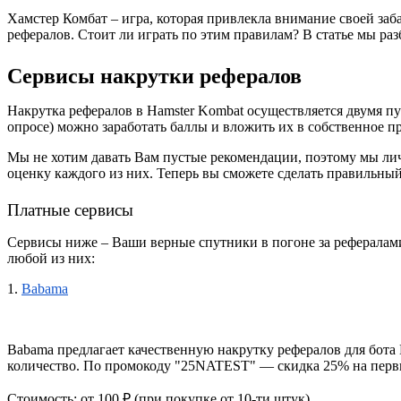
Хамстер Комбат – игра, которая привлекла внимание своей заб
рефералов. Стоит ли играть по этим правилам? В статье мы раз
Сервисы накрутки рефералов
Накрутка рефералов в 
Hamster Kombat 
осуществляется двумя пу
опросе) можно заработать баллы и вложить их в собственное п
Мы не хотим давать Вам пустые рекомендации, поэтому мы лич
оценку каждого из них. Теперь вы сможете сделать правильны
Платные сервисы
Сервисы ниже – Ваши верные спутники в погоне за рефералами
любой из них:
1.
Babama
Babama предлагает качественную накрутку рефералов для бота H
количество. По промокоду "25NATEST" — скидка 25% на первы
Стоимость: от 100 ₽ (при покупке от 10-ти штук)