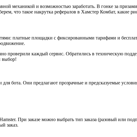
авной механикой и возможностью заработать. В гонке за призам
берем, что такое накрутка рефералов в Хамстер Комбат, какие ри
тями: платные площадки с фиксированными тарифами и бесплатны
родвижение.
но проверили каждый сервис. Обратились в техническую поддер
й выбор!
 для 
бота
. Они предлагают прозрачные и предсказуемые условия
amster. При заказе можно выбрать тип заказа (разовый или подпи
й заказ.