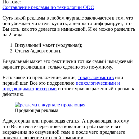
По теме:
Составление рекламы по технологии ODC
Суть такой рекламы в любом журнале заключается в том, что
она убеждает читателя купить, а непросто информирует, что
Вы есть, как это делается в имиджевой. И её можно разделить
на 2 вида:
Визуальный макет (модульная);
Статья (адверториал).
Визуальный макет это фактически тот же самый имиджевый
вариант реализации, только сделано это по-умному.
Есть какое-то предложение, акция,
товар-локомотив
или
первый шаг. Всё это подкреплено
психологическими и
продающими триггерами
и стоит ярко выраженный призыв к
действию.
Продающая реклама
Адверториал или продающая статья. А продающая, потому
что Вы в тексте через повествование отрабатываете все
возражения по озвученной теме и после чего предлагаете
получить решение от своей компании.