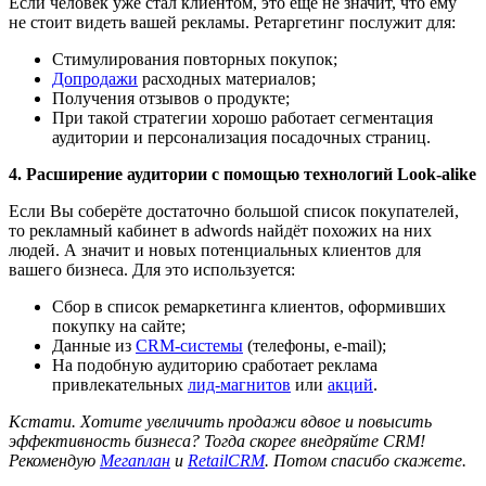
Если человек уже стал клиентом, это ещё не значит, что ему
не стоит видеть вашей рекламы. Ретаргетинг послужит для:
Стимулирования повторных покупок;
Допродажи
расходных материалов;
Получения отзывов о продукте;
При такой стратегии хорошо работает сегментация
аудитории и персонализация посадочных страниц.
4. Расширение аудитории с помощью технологий Look-alike
Если Вы соберёте достаточно большой список покупателей,
то рекламный кабинет в adwords найдёт похожих на них
людей. А значит и новых потенциальных клиентов для
вашего бизнеса. Для это используется:
Сбор в список ремаркетинга клиентов, оформивших
покупку на сайте;
Данные из
CRM-системы
(телефоны, e-mail);
На подобную аудиторию сработает реклама
привлекательных
лид-магнитов
или
акций
.
Кстати.
Хотите увеличить продажи вдвое и повысить
эффективность бизнеса? Тогда скорее внедряйте CRM!
Рекомендую
Мегаплан
и
RetailCRM
. Потом спасибо скажете.