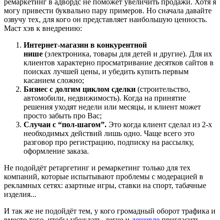
ремаркетинг в адвордс не поможет увеличить продажи. Хотя я
могу привести буквально пару примеров. Но сначала давайте
озвучу тех, для кого он представляет наибольшую ценность.
Маст хэв к внедрению:
Интернет-магазин в конкурентной
нише
(электроника, товары для детей и другие). Для их
клиентов характерно просматривание десятков сайтов в
поисках лучшей цены, и убедить купить первым
касанием сложно;
Бизнес с долгим циклом сделки
(строительство,
автомобили, недвижимость). Когда на принятие
решения уходят недели или месяцы, и клиент может
просто забыть про Вас;
Случаи с “пол-шагом”.
Это когда клиент сделал из 2-х
необходимых действий лишь одно. Чаще всего это
разговор про регистрацию, подписку на рассылку,
оформление заказа.
Не подойдёт ретаргетинг и ремаркетинг только для тех
компаний, которые испытывают проблемы с модерацией в
рекламных сетях: азартные игры, ставки на спорт, табачные
изделия...
И так же не подойдёт тем, у кого громадный оборот трафика и
вместо того, чтобы убеждать, легче и
дешевле
пригласить