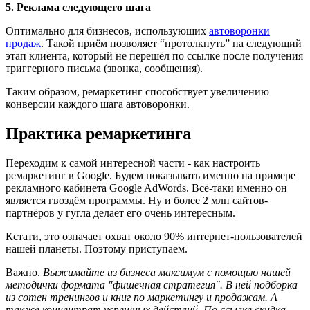
5. Реклама следующего шага
Оптимально для бизнесов, использующих
автоворонки
продаж
. Такой приём позволяет “протолкнуть” на следующий
этап клиента, который не перешёл по ссылке после получения
триггерного письма (звонка, сообщения).
Таким образом, ремаркетинг способствует увеличению
конверсии каждого шага автоворонки.
Практика ремаркетинга
Переходим к самой интересной части - как настроить
ремаркетинг в Google. Будем показывать именно на примере
рекламного кабинета Google AdWords. Всё-таки именно он
является гвоздём программы. Ну и более 2 млн сайтов-
партнёров у гугла делает его очень интересным.
Кстати, это означает охват около 90% интернет-пользователей
нашей планеты. Поэтому приступаем.
Важно.
Выжимайте из бизнеса максимум с помощью нашей
методички формата "фишечная стратегия". В ней подборка
из сотен тренингов и книг по маркетингу и продажам. А
также концентрат успешных действий. По ссылке скидка