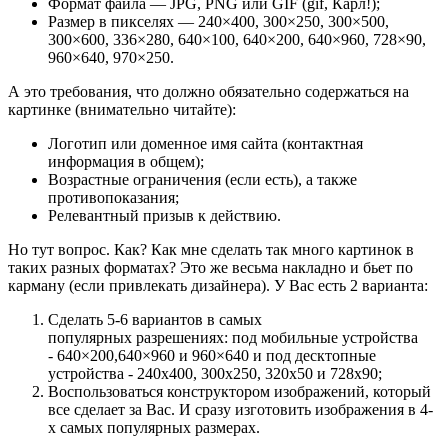
Формат файла — JPG, PNG или GIF (gif, Карл!);
Размер в пикселях — 240×400, 300×250, 300×500,
300×600, 336×280, 640×100, 640×200, 640×960, 728×90,
960×640, 970×250.
А это требования, что должно обязательно содержаться на
картинке (внимательно читайте):
Логотип или доменное имя сайта (контактная
информация в общем);
Возрастные ограничения (если есть), а также
противопоказания;
Релевантный призыв к действию.
Но тут вопрос. Как? Как мне сделать так много картинок в
таких разных форматах? Это же весьма накладно и бьет по
карману (если привлекать дизайнера). У Вас есть 2 варианта:
Сделать 5-6 вариантов в самых
популярных разрешениях: под мобильные устройства
- 640×200,640×960 и 960×640 и под десктопные
устройства - 240х400, 300х250, 320х50 и 728х90;
Воспользоваться конструктором изображений, который
все сделает за Вас. И сразу изготовить изображения в 4-
х самых популярных размерах.