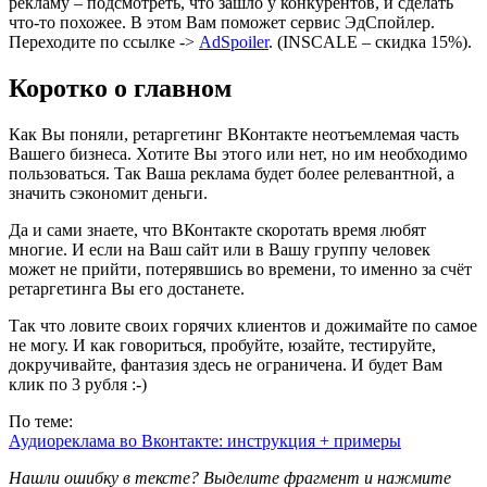
рекламу – подсмотреть, что зашло у конкурентов, и сделать
что-то похожее. В этом Вам поможет сервис ЭдСпойлер.
Переходите по ссылке ->
AdSpoiler
. (INSCALE – скидка 15%).
Коротко о главном
Как Вы поняли, ретаргетинг ВКонтакте неотъемлемая часть
Вашего бизнеса. Хотите Вы этого или нет, но им необходимо
пользоваться. Так Ваша реклама будет более релевантной, а
значить сэкономит деньги.
Да и сами знаете, что ВКонтакте скоротать время любят
многие. И если на Ваш сайт или в Вашу группу человек
может не прийти, потерявшись во времени, то именно за счёт
ретаргетинга Вы его достанете.
Так что ловите своих горячих клиентов и дожимайте по самое
не могу. И как говориться, пробуйте, юзайте, тестируйте,
докручивайте, фантазия здесь не ограничена. И будет Вам
клик по 3 рубля :-)
По теме:
Аудиореклама во Вконтакте: инструкция + примеры
Нашли ошибку в тексте? Выделите фрагмент и нажмите