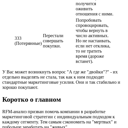
получится
оживить
отношения с ними.
Попробовать
спровоцировать,
чтобы вернуть в
Перестали
число активных.
333
совершать
Но не настаивать,
(Потерянные)
покупки.
если нет отклика,
то не тратить
время (дороже
встанет).
У Вас может возникнуть вопрос "А где же "двойки"?" - их
отдельно выделять не стала, так как к ним подходят
стандартные маркетинговые усилия. Они и так стабильно и
хорошо покупают.
Коротко о главном
RFM-анализ призван помочь компании в разработке
маркетинговой стратегии с индивидуальным подходом к
каждому сегменту. Тем самым сэкономить на "мертвых" и
побольше заработать на "живых".