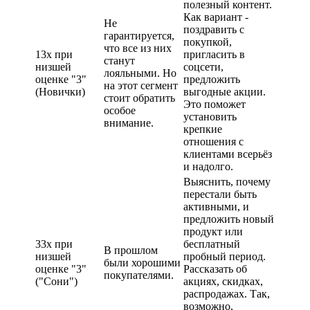
полезный контент.
Как вариант -
Не
поздравить с
гарантируется,
покупкой,
что все из них
13х при
пригласить в
станут
низшей
соцсети,
лояльными. Но
оценке "3"
предложить
на этот сегмент
(Новички)
выгодные акции.
стоит обратить
Это поможет
особое
установить
внимание.
крепкие
отношения с
клиентами всерьёз
и надолго.
Выяснить, почему
перестали быть
активными, и
предложить новый
продукт или
33х при
бесплатный
В прошлом
низшей
пробный период.
были хорошими
оценке "3"
Рассказать об
покупателями.
("Сони")
акциях, скидках,
распродажах. Так,
возможно,