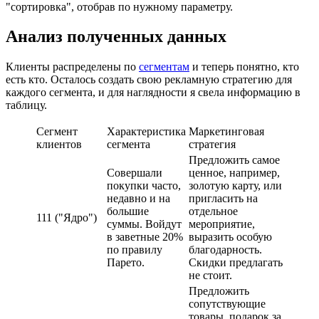
"сортировка", отобрав по нужному параметру.
Анализ полученных данных
Клиенты распределены по
сегментам
и теперь понятно, кто
есть кто. Осталось создать свою рекламную стратегию для
каждого сегмента, и для наглядности я свела информацию в
таблицу.
Сегмент
Характеристика
Маркетинговая
клиентов
сегмента
стратегия
Предложить самое
Совершали
ценное, например,
покупки часто,
золотую карту, или
недавно и на
пригласить на
большие
отдельное
111 ("Ядро")
суммы. Войдут
мероприятие,
в заветные 20%
выразить особую
по правилу
благодарность.
Парето.
Скидки предлагать
не стоит.
Предложить
сопутствующие
товары, подарок за