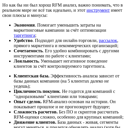
Но как бы ни был хорош RFM анализ, важно понимать, что в
реальном мире не всё так идеально, и этот
инструмент
имеет
свои плюсы и минусы:
Экономия
. Помогает уменьшить затраты на
маркетинговые кампании за счёт оптимизации
таргетинга
;
Удобство
. Подходит для онлайн-торговли,
рассылок
,
прямого маркетинга и некоммерческих организаций;
Сочетаемость
. Его удобно комбинировать с другими
инструментами по работе с клиентами;
Лояльность.
Уменьшает негативное поведение
клиентов за счёт контролируемого таргетинга.
Клиентская база.
Эффективность анализа зависит от
базы данных компании (на 5 клиентах далеко не
уедешь);
Цикличность покупок
. Не годится для компаний с
"одноразовыми" клиентами или товарами;
Опыт сделок.
RFM-анализ основан на истории. Он
показывает прошлое и не прогнозирует будущее;
Сложность расчетов.
Без ПО и скриптов рассчитать
RFM-оценки сложно, особенно для крупных компаний;
Движение клиентов.
База данных - живая, сегменты
могут меняться, и придется обновлять анализ (хотя бы