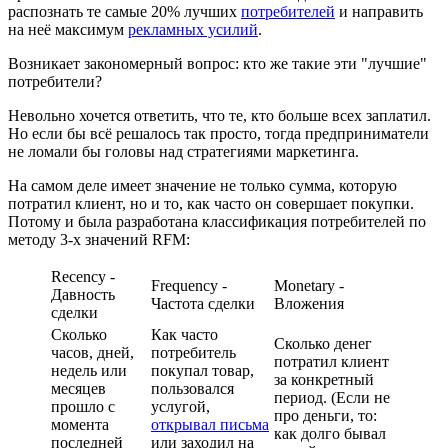
распознать те самые 20% лучших
потребителей
и направить
на неё максимум
рекламных усилий
.
Возникает закономерный вопрос: кто же такие эти "лучшие"
потребители?
Невольно хочется ответить, что те, кто больше всех заплатил.
Но если бы всё решалось так просто, тогда предприниматели
не ломали бы головы над стратегиями маркетинга.
На самом деле имеет значение не только сумма, которую
потратил клиент, но и то, как часто он совершает покупки.
Потому и была разработана классификация потребителей по
методу 3-х значений RFM:
Recency -
Frequency -
Monetary -
Давность
Частота сделки
Вложения
сделки
Сколько
Как часто
Сколько денег
часов, дней,
потребитель
потратил клиент
недель или
покупал товар,
за конкретный
месяцев
пользовался
период. (Если не
прошло с
услугой,
про деньги, то:
момента
открывал письма
как долго бывал
последней
или заходил на