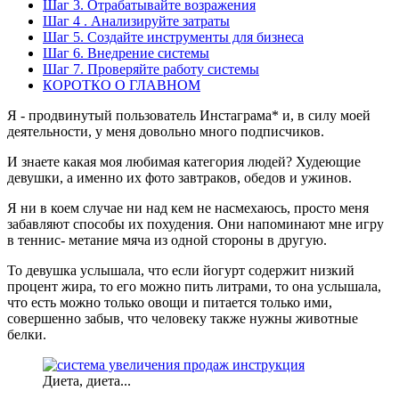
Шаг 3. Отрабатывайте возражения
Шаг 4 . Анализируйте затраты
Шаг 5. Создайте инструменты для бизнеса
Шаг 6. Внедрение системы
Шаг 7. Проверяйте работу системы
КОРОТКО О ГЛАВНОМ
Я - продвинутый пользователь Инстаграма* и, в силу моей
деятельности, у меня довольно много подписчиков.
И знаете какая моя любимая категория людей? Худеющие
девушки, а именно их фото завтраков, обедов и ужинов.
Я ни в коем случае ни над кем не насмехаюсь, просто меня
забавляют способы их похудения. Они напоминают мне игру
в теннис- метание мяча из одной стороны в другую.
То девушка услышала, что если йогурт содержит низкий
процент жира, то его можно пить литрами, то она услышала,
что есть можно только овощи и питается только ими,
совершенно забыв, что человеку также нужны животные
белки.
Диета, диета...