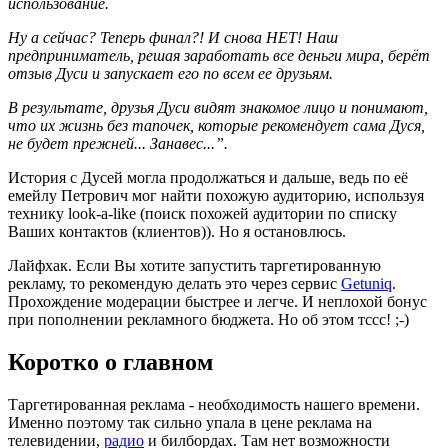
использование.
Ну а сейчас? Теперь финал?! И снова НЕТ! Наш
предприниматель, решая заработать все деньги мира, берёт
отзыв Дуси и запускает его по всем ее друзьям.
В результате, друзья Дуси видят знакомое лицо и понимают,
что их жизнь без тапочек, которые рекомендует сама Дуся,
не будет прежней... Занавес...”.
История с Дусей могла продолжаться и дальше, ведь по её
емейлу Петрович мог найти похожую аудиторию, используя
технику look-a-like (поиск похожей аудитории по списку
Ваших контактов (клиентов)). Но я остановлюсь.
Лайфхак. Если Вы хотите запустить таргетированную
рекламу, то рекомендую делать это через сервис
Getuniq
.
Прохождение модерации быстрее и легче. И неплохой бонус
при пополнении рекламного бюджета. Но об этом тссс! ;-)
Коротко о главном
Таргетированная реклама - необходимость нашего времени.
Именно поэтому так сильно упала в цене реклама на
телевидении,
радио
и билбордах. Там нет возможности