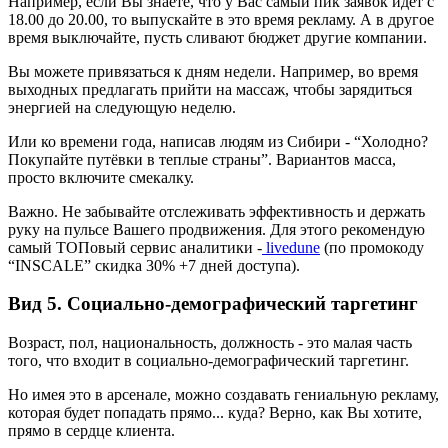
Например, если Вы знаете, что у Вас самый пик заявок идёт с
18.00 до 20.00, то выпускайте в это время рекламу. А в другое
время выключайте, пусть сливают бюджет другие компании.
Вы можете привязаться к дням недели. Например, во время
выходных предлагать прийти на массаж, чтобы зарядиться
энергией на следующую неделю.
Или ко времени года, написав людям из Сибири - “Холодно?
Покупайте путёвки в теплые страны”. Вариантов масса,
просто включите смекалку.
Важно. Не забывайте отслеживать эффективность и держать
руку на пульсе Вашего продвижения. Для этого рекомендую
самый ТОПовый сервис аналитики -
livedune
(по промокоду
“INSCALE” скидка 30% +7 дней доступа).
Вид 5. Социально-демографический таргетинг
Возраст, пол, национальность, должность - это малая часть
того, что входит в социально-демографический таргетинг.
Но имея это в арсенале, можно создавать гениальную рекламу,
которая будет попадать прямо... куда? Верно, как Вы хотите,
прямо в сердце клиента.