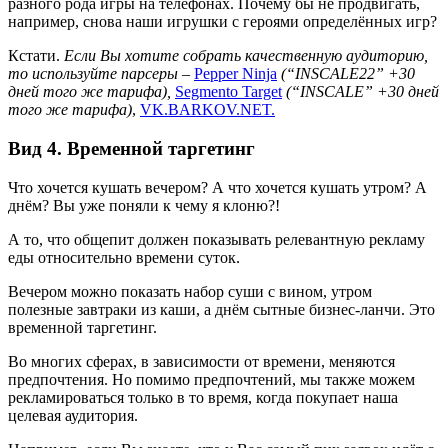
разного рода игры на телефонах. Почему бы не продвигать,
например, снова наши игрушки с героями определённых игр?
Кстати.
Если Вы хотите собрать качественную аудиторию,
то используйте парсеры –
Pepper Ninja
(“INSCALE22” +30
дней
того же тарифа),
Segmento Target
(“INSCALE” +30 дней
того же тарифа)
,
VK.BARKOV.NET.
Вид 4. Временной таргетинг
Что хочется кушать вечером? А что хочется кушать утром? А
днём? Вы уже поняли к чему я клоню?!
А то, что общепит должен показывать релевантную рекламу
еды относительно времени суток.
Вечером можно показать набор суши с вином, утром
полезные завтраки из каши, а днём сытные бизнес-ланчи. Это
временной таргетинг.
Во многих сферах, в зависимости от времени, меняются
предпочтения. Но помимо предпочтений, мы также можем
рекламироваться только в то время, когда покупает наша
целевая аудитория.