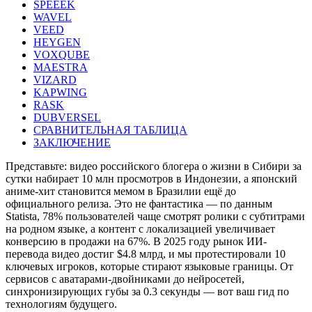
SPEEEK
WAVEL
VEED
HEYGEN
VOXQUBE
MAESTRA
VIZARD
KAPWING
RASK
DUBVERSEL
СРАВНИТЕЛЬНАЯ ТАБЛИЦА
ЗАКЛЮЧЕНИЕ
Представьте: видео российского блогера о жизни в Сибири за
сутки набирает 10 млн просмотров в Индонезии, а японский
аниме-хит становится мемом в Бразилии ещё до
официального релиза. Это не фантастика — по данным
Statista, 78% пользователей чаще смотрят ролики с субтитрами
на родном языке, а контент с локализацией увеличивает
конверсию в продажи на 67%. В 2025 году рынок ИИ-
перевода видео достиг $4.8 млрд, и мы протестировали 10
ключевых игроков, которые стирают языковые границы. От
сервисов с аватарами-двойниками до нейросетей,
синхронизирующих губы за 0.3 секунды — вот ваш гид по
технологиям будущего.