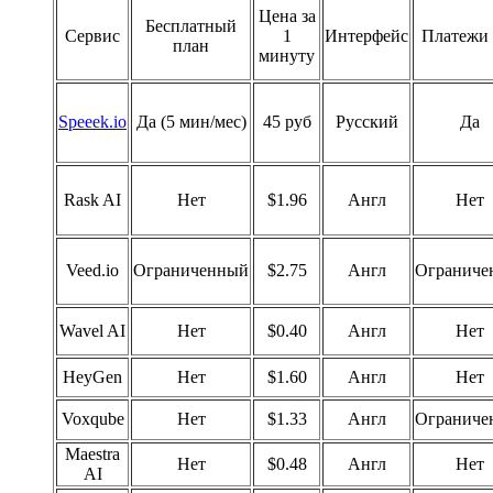
Цена за
Бесплатный
Сервис
1
Интерфейс
Платежи
план
минуту
Speeek.io
Да (5 мин/мес)
45 руб
Русский
Да
Rask AI
Нет
$1.96
Англ
Нет
Veed.io
Ограниченный
$2.75
Англ
Ограниче
Wavel AI
Нет
$0.40
Англ
Нет
HeyGen
Нет
$1.60
Англ
Нет
Voxqube
Нет
$1.33
Англ
Ограниче
Maestra
Нет
$0.48
Англ
Нет
AI