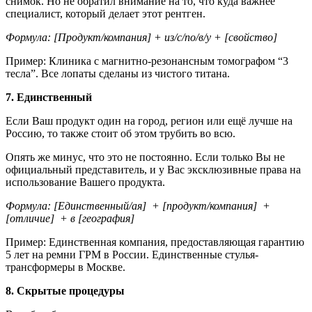
снимок. Но не обратил внимание на то, что куда важнее
специалист, который делает этот рентген.
Формула: [Продукт/компания] + из/с/по/в/у + [свойство]
Пример: Клиника с магнитно-резонансным томографом “3
тесла”. Все лопаты сделаны из чистого титана.
7. Единственный
Если Ваш продукт один на город, регион или ещё лучше на
Россию, то также стоит об этом трубить во всю.
Опять же минус, что это не постоянно. Если только Вы не
официальный представитель, и у Вас эксклюзивные права на
использование Вашего продукта.
Формула: [Единственный/ая] + [продукт/компания] +
[отличие] + в [география]
Пример: Единственная компания, предоставляющая гарантию
5 лет на ремни ГРМ в России. Единственные стулья-
трансформеры в Москве.
8. Скрытые процедуры