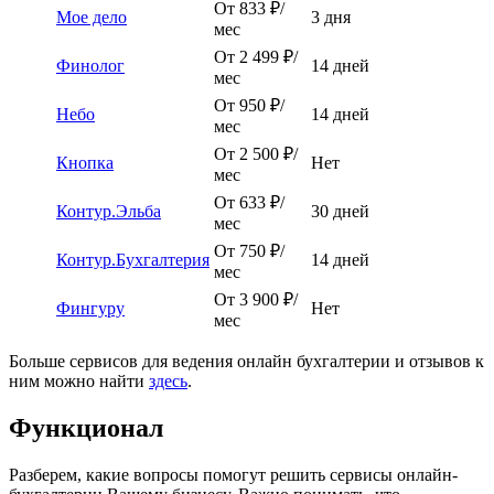
От 833 ₽/
Мое дело
3 дня
мес
От 2 499 ₽/
Финолог
14 дней
мес
От 950 ₽/
Небо
14 дней
мес
От 2 500 ₽/
Кнопка
Нет
мес
От 633 ₽/
Контур.Эльба
30 дней
мес
От 750 ₽/
Контур.Бухгалтерия
14 дней
мес
От 3 900 ₽/
Фингуру
Нет
мес
Больше сервисов для ведения онлайн бухгалтерии и отзывов к
ним можно найти
здесь
.
Функционал
Разберем, какие вопросы помогут решить сервисы онлайн-