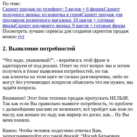
По теме:
Скрипт продаж по телефону: 5 видов + 6 фишек
Скрипт
холодного звонка: из новичка в героя
Скрипт продаж для
продавцов розничного магазина: 10 шагов + готовые
фразы
Скрипт входящего звонка: 9 шагов + готовые фразы
Посмотреть лучшие сервисы для создания скриптов продаж
можно
тут
2. Выявление потребностей
“Что надо, уважаемый?”, - вернёмся к этой фразе и
адаптируем её под реалии. Ответ на этот вопрос мы и хотим
получить в блоке выявления потребностей, но так
как клиенты на этом шаге не сильно разговорчивы, либо не
могут без уточняющих вопросов объяснить что им нужно, мы
задаём вопросы.
Внимание! Этот блок техники продаж пропускать НЕЛЬЗЯ.
Так как если Вы правильно выявите потребность, то проблем
с дальнейшими шагами не возникнет, всё пройдет как нож по
маслу, как коньки по льду, как маркер по доске, как... Ну Вы
меня поняли.
Важно. Чтобы человек податливо отвечал Вам,
запрограммируйте его такой фразой: “Иосиф Батькович,