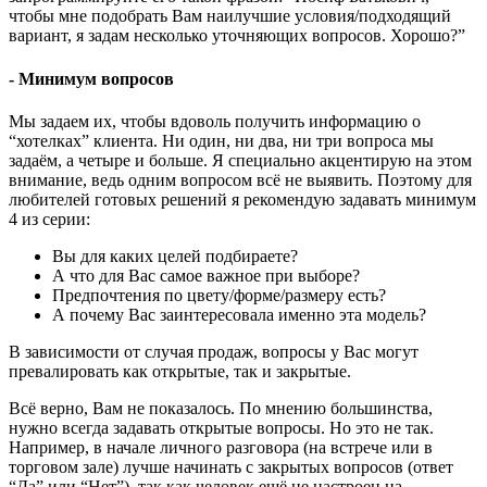
чтобы мне подобрать Вам наилучшие условия/подходящий
вариант, я задам несколько уточняющих вопросов. Хорошо?”
- Минимум вопросов
Мы задаем их, чтобы вдоволь получить информацию о
­“хотелках” клиента. Ни один, ни два, ни три вопроса мы
задаём, а четыре и больше. Я специально акцентирую на этом
внимание, ведь одним вопросом всё не выявить. Поэтому для
любителей готовых решений я рекомендую задавать минимум
4 из серии:
Вы для каких целей подбираете?
А что для Вас самое важное при выборе?
Предпочтения по цвету/форме/размеру есть?
А почему Вас заинтересовала именно эта модель?
В зависимости от случая продаж, вопросы у Вас могут
превалировать как открытые, так и закрытые.
Всё верно, Вам не показалось. По мнению большинства,
нужно всегда задавать открытые вопросы. Но это не так.
Например, в начале личного разговора (на встрече или в
торговом зале) лучше начинать с закрытых вопросов (ответ
“Да” или “Нет”), так как человек ещё не настроен на