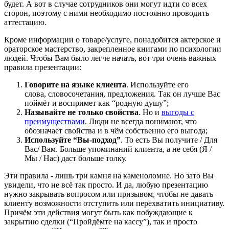
будет. А вот в случае сотрудников они могут идти со всех
сторон, поэтому с ними необходимо постоянно проводить
аттестацию.
Кроме информации о товаре/услуге, понадобится актерское и
ораторское мастерство, закрепленное книгами по психологии
людей. Чтобы Вам было легче начать, вот три очень важных
правила презентации:
Говорите на языке клиента
. Используйте его
слова, словосочетания, предложения. Так он лучше Вас
поймёт и воспримет как “родную душу”;
Называйте не только свойства
. Но и
выгоды с
преимуществами
. Люди не всегда понимают, что
обозначает свойства и в чём собственно его выгода;
Используйте “Вы-подход”
. То есть Вы получите / Для
Вас/ Вам. Больше упоминаний клиента, а не себя (Я /
Мы / Нас) даст больше толку.
Эти правила - лишь три камня на каменоломне. Но зато Вы
увидели, что не всё так просто. И да, любую презентацию
нужно закрывать вопросом или призывом, чтобы не давать
клиенту возможности отступить или перехватить инициативу.
Причём эти действия могут быть как побуждающие к
закрытию сделки (“Пройдёмте на кассу”), так и просто