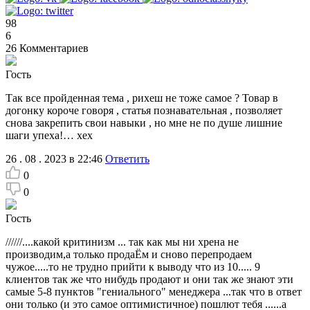
98
6
26
Комментариев
Гость
Так все пройденная тема , рихеш не тоже самое ? Товар в
догонку короче говоря , статья познавательная , позволяет
снова закрепить свои навыки , но мне не по душе лишние
шаги упеха!… хех
26 . 08 . 2023 в 22:46
Ответить
0
0
Гость
//////....какой критинизм ... так как мы ни хрена не
производим,а только продаЁм и сново перепродаем
чужое.....то не трудно прийти к выводу что из 10..... 9
клиентов так же что нибудь продают и они так же знают эти
самые 5-8 пунктов "гениального" менеджера ...так что в ответ
они только (и это самое оптимистичное) пошлют тебя ......а