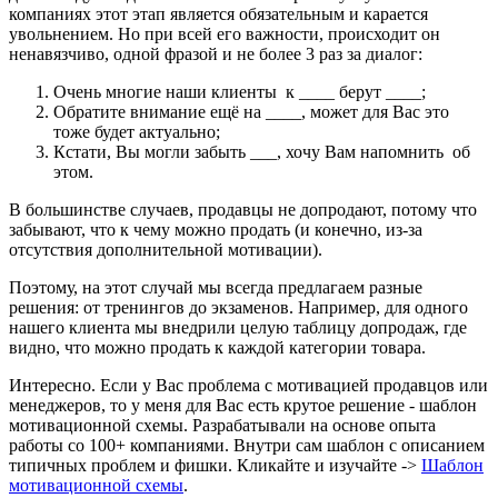
компаниях этот этап является обязательным и карается
увольнением. Но при всей его важности, происходит он
ненавязчиво, одной фразой и не более 3 раз за диалог:
Очень многие наши клиенты к ____ берут ____;
Обратите внимание ещё на ____, может для Вас это
тоже будет актуально;
Кстати, Вы могли забыть ___, хочу Вам напомнить об
этом.
В большинстве случаев, продавцы не допродают, потому что
забывают, что к чему можно продать (и конечно, из-за
отсутствия дополнительной мотивации).
Поэтому, на этот случай мы всегда предлагаем разные
решения: от тренингов до экзаменов. Например, для одного
нашего клиента мы внедрили целую таблицу допродаж, где
видно, что можно продать к каждой категории товара.
Интересно. Если у Вас проблема с мотивацией продавцов или
менеджеров, то у меня для Вас есть крутое решение - шаблон
мотивационной схемы. Разрабатывали на основе опыта
работы со 100+ компаниями. Внутри сам шаблон с описанием
типичных проблем и фишки. Кликайте и изучайте ->
Шаблон
мотивационной схемы
.