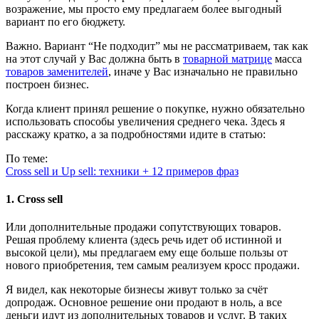
возражение, мы просто ему предлагаем более выгодный
вариант по его бюджету.
Важно. Вариант “Не подходит” мы не рассматриваем, так как
на этот случай у Вас должна быть в
товарной матрице
масса
товаров заменителей
, иначе у Вас изначально не правильно
построен бизнес.
Когда клиент принял решение о покупке, нужно обязательно
использовать способы увеличения среднего чека. Здесь я
расскажу кратко, а за подробностями идите в статью:
По теме:
Cross sell и Up sell: техники + 12 примеров фраз
1. Cross sell
Или дополнительные продажи сопутствующих товаров.
Решая проблему клиента (здесь речь идет об истинной и
высокой цели), мы предлагаем ему еще больше пользы от
нового приобретения, тем самым реализуем кросс продажи.
Я видел, как некоторые бизнесы живут только за счёт
допродаж. Основное решение они продают в ноль, а все
деньги идут из дополнительных товаров и услуг. В таких