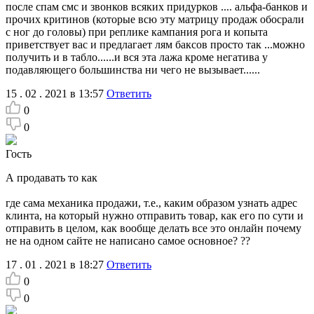
после спам смс и звонков всяких придурков .... альфа-банков и
прочих критинов (которые всю эту матрицу продаж обосрали
с ног до головы) при реплике кампания рога и копыта
приветствует вас и предлагает лям баксов просто так ...можно
получить и в табло......и вся эта лажа кроме негатива у
подавляющего большинства ни чего не вызывает......
15 . 02 . 2021 в 13:57
Ответить
0
0
Гость
А продавать то как
где сама механика продажи, т.е., каким образом узнать адрес
клинта, на который нужно отправить товар, как его по сути и
отправить в целом, как вообще делать все это онлайн почему
не на одном сайте не написано самое основное? ??
17 . 01 . 2021 в 18:27
Ответить
0
0