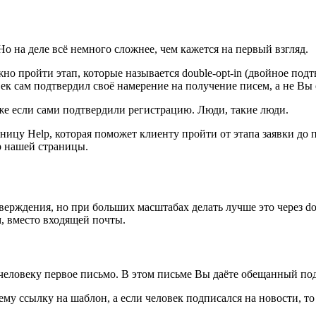
о на деле всё немного сложнее, чем кажется на первый взгляд.
но пройти этап, которые называется double-opt-in (двойное подт
век сам подтвердил своё намерение на получение писем, а не Вы 
аже если сами подтвердили регистрацию. Люди, такие люди.
ицу Help, которая поможет клиенту пройти от этапа заявки до п
р нашей страницы.
верждения, но при больших масштабах делать лучше это через do
м, вместо входящей почты.
человеку первое письмо. В этом письме Вы даёте обещанный по
ему ссылку на шаблон, а если человек подписался на новости, т