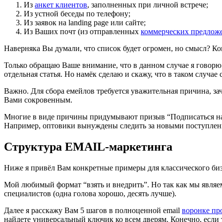
Из
анкет клиентов
, заполненных при личной встрече;
Из устной беседы по телефону;
Из заявок на landing page или сайте;
Из Ваших почт (из отправленных
коммерческих предлож
Наверняка Вы думали, что список будет огромен, но смысл? Ко
Только обращаю Ваше внимание, что в данном случае я говорю г
отдельная статья. Но намёк сделаю и скажу, что в таком случае
Важно. Для сбора емейлов требуется уважительная причина, зач
Вами сокровенным.
Многие в виде причины придумывают призыв “Подписаться на но
Например, оптовики вынуждены следить за новыми поступления
Структура EMAIL-маркетинга
Ниже я привёл Вам конкретные примеры для классического бизн
Мой любимый формат “взять и внедрить”. Но так как мы являем
специалистов (одна голова хорошо, десять лучше).
Далее я расскажу Вам 5 шагов в полноценной email
воронке пр
найдете универсальный ключик ко всем дверям. Конечно, если 