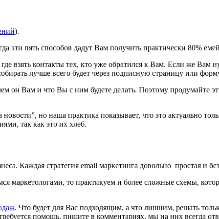
ений
).
гда эти пять способов дадут Вам получить практически 80% еме
де взять контакты тех, кто уже обратился к Вам. Если же Вам н
 собирать лучше всего будет через подписную страницу или форму
ем он Вам и что Вы с ним будете делать. Поэтому продумайте эт
вости”, но наша практика показывает, что это актуально тольк
ми, так как это их хлеб.
еса. Каждая стратегия email маркетинга довольно простая и бе
ся маркетологами, то практикуем и более сложные схемы, котор
одаж
. Что будет для Вас подходящим, а что лишним, решать толь
требуется помощь, пишите в комментариях, мы на них всегда отв