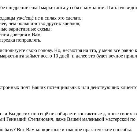
бе внедрение email маркетинга у себя в компании. Пять очевид
давцы уже/ещё не в силах это сделать;
нее, чем большинство других каналов;
жные вариативные схемы;
ния доверия к Вам;
изредка поправлять.
спользуете свою голову. Но, несмотря на это, у меня всё равно
аркетинга займет всего 10 дней, и далее это будет вечное привл
ектронных почт Ваших потенциальных или действующих клиентов.
, если Вы до сих пор ещё не собираете контактные данные своих 
Геннадий Степанович, даже Вашей маленькой мастерской по ре
ю базу? Вот Вам конкретные и главное практические способы: