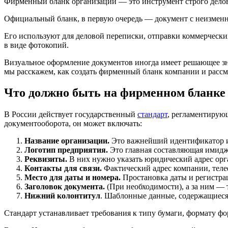
Фирменный бланк организации — это инструмент строго делов
Официальный бланк, в первую очередь — документ с неизменн
Его используют для деловой переписки, отправки коммерческ
в виде фотокопий.
Визуальное оформление документов иногда имеет решающее зна
мы расскажем, как создать фирменный бланк компании и рассм
Что должно быть на фирменном бланке
В России действует государственный
стандарт
, регламентирую
документооборота, он может включать:
Название организации.
Это важнейший идентификатор и
Логотип предприятия.
Это главная составляющая имидж
Реквизиты.
В них нужно указать юридический адрес орга
Контакты для связи.
Фактический адрес компании, телеф
Место для даты и номера.
Простановка даты и регистра
Заголовок документа.
(При необходимости), а за ним —
Нижний колонтитул
. Шаблонные данные, содержащиеся
Стандарт устанавливает требования к типу бумаги, формату фор