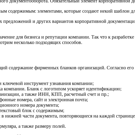
ого документооборота. Обязательный элемент корпоративной д
ым содержимым: элементами, которые создают некий шаблон дл
их предложений и других вариантов корпоративной документаци
чение для бизнеса и репутации компании. Так что к разработке
отрим несколько подходящих способов.
щий содержание фирменных бланков организаций. Согласно его
 ключевой инструмент узнавания компании;
а компании. Бланк с логотипом ускоряет идентификацию;
низации, а также ИНН, КПП, расчетный счет и пр.;
онные номера, сайт и электронная почта;
ционного номера документа;
 текстовый блок с содержимым;
 в нижней части документа, повторяющиеся на каждой странице
муляра, а также размеру полей.