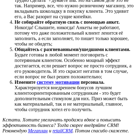
трудно сделать” - думаете Вы. Но на самом деле это не
так. Например, все, что нужно розничному магазину, это
вкладывать шоколадку в покупку клиента. Это удивит
его, а Вас разорит на сущие копейки.
Не собирайте обратную связь с помощью анкет.
Никогда! Слышите, никогда! Анкеты не работают,
потому что даже положительный клиент ленится её
заполнить, а если заполняет, то пишет только хорошее,
чтобы не обидеть;
Общайтесь с разгневанными/ушедшими клиентами.
Будьте готовы в любой момент поговорить с
потерянным клиентом. Особенно мощный эффект
достигается, если решает вопрос не просто сотрудник, а
его руководитель. И это скрасит негатив в том случае,
если вопрос не был решен положительно;
Измените
систему мотивации
персонала.
Характеризуется внедрением бонусов лучшим
клиентоориентированным сотрудникам - это будет
дополнительным стимулом для них. Приз может быть
как материальный, так и не материальный, главное,
чтобы сотрудник хотел его получить.
Кстати.
Хотите увеличить продажи вдвое и повысить
эффективность бизнеса? Тогда скорее внедряйте CRM!
Рекомендую
Мегаплан
и
retailCRM
. Потом спасибо скажете.