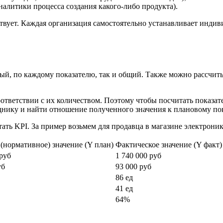
налитики процесса создания какого-либо продукта).
твует. Каждая организация самостоятельно устанавливает индив
ый, по каждому показателю, так и общий. Также можно рассчит
соответствии с их количеством. Поэтому чтобы посчитать показа
днику и найти отношение полученного значения к плановому по
тать KPI. За пример возьмем для продавца в магазине электроник
(нормативное) значение (Y план)
Фактическое значение (Y факт)
 руб
1 740 000 руб
уб
93 000 руб
86 ед
41 ед
64%