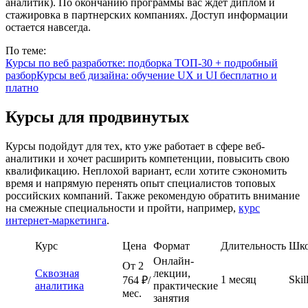
аналитик). По окончанию программы вас ждет диплом и
стажировка в партнерских компаниях. Доступ информации
остается навсегда.
По теме:
Курсы по веб разработке: подборка ТОП-30 + подробный
разбор
Курсы веб дизайна: обучение UX и UI бесплатно и
платно
Курсы для продвинутых
Курсы подойдут для тех, кто уже работает в сфере веб-
аналитики и хочет расширить компетенции, повысить свою
квалификацию. Неплохой вариант, если хотите сэкономить
время и напрямую перенять опыт специалистов топовых
российских компаний. Также рекомендую обратить внимание
на смежные специальности и пройти, например,
курс
интернет-маркетинга
.
Курс
Цена
Формат
Длительность
Шко
Онлайн-
От
2
Сквозная
лекции,
1 месяц
Skil
764
₽/
аналитика
практические
мес.
занятия