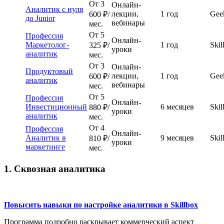
От 3
Онлайн-
Аналитик с нуля
лекции,
1 год
Gee
600 ₽/
до Junior
вебинары
мес.
От 5
Профессия
Онлайн-
Маркетолог-
1 год
Skil
325 ₽/
уроки
аналитик
мес.
От 3
Онлайн-
Продуктовый
лекции,
1 год
Gee
600 ₽/
аналитик
вебинары
мес.
От 5
Профессия
Онлайн-
Инвестиционный
6 месяцев
Skil
880
₽/
уроки
аналитик
мес.
От 4
Профессия
Онлайн-
Аналитик в
9 месяцев
Skil
810
₽/
уроки
маркетинге
мес.
1. Сквозная аналитика
Повысить навыки по настройке аналитики в Skillbox
Программа подробно раскрывает коммерческий аспект