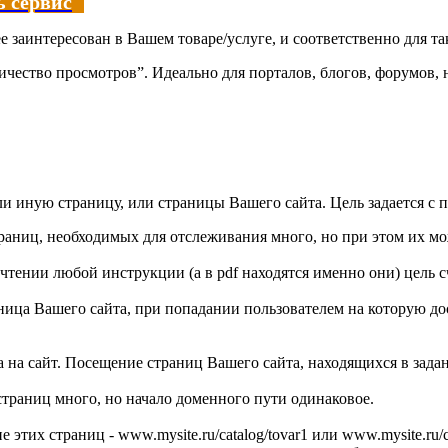
 сервис
ее заинтересован в Вашем товаре/услуге, и соответственно для 
чество просмотров”. Идеально для порталов, блогов, форумов, н
ли иную страницу, или страницы Вашего сайта. Цель задается с
Страниц, необходимых для отслеживания много, но при этом их м
рочтении любой инструкции (а в pdf находятся именно они) цель
раница Вашего сайта, при попадании пользователем на которую 
ка на сайт. Посещение страниц Вашего сайта, находящихся в зад
 страниц много, но начало доменного пути одинаковое.
этих страниц - www.mysite.ru/catalog/tovar1 или www.mysite.ru/cat