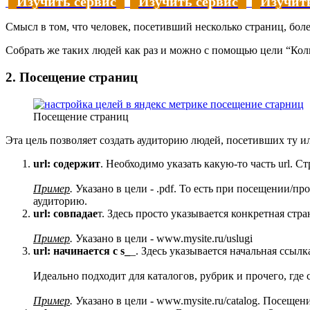
Изучить сервис
Изучить сервис
Изучить
Смысл в том, что человек, посетивший несколько страниц, бол
Собрать же таких людей как раз и можно с помощью цели “Коли
2. Посещение страниц
Посещение страниц
Эта цель позволяет создать аудиторию людей, посетивших ту и
url: содержит
. Необходимо указать какую-то часть url. 
Пример
.
Указано в цели - .pdf. То есть при посещении/п
аудиторию.
url: совпадае
т. Здесь просто указывается конкретная ст
Пример
.
Указано в цели - www.mysite.ru/uslugi
url: начинается с s_
_. Здесь указывается начальная ссыл
Идеально подходит для каталогов, рубрик и прочего, где
Пример
.
Указано в цели - www.mysite.ru/catalog. Посещение 