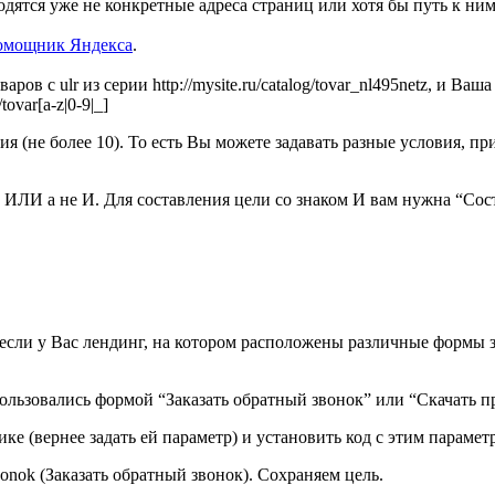
водятся уже не конкретные адреса страниц или хотя бы путь к ним
омощник Яндекса
.
ров с ulr из серии http://mysite.ru/catalog/tovar_nl495netz, и Ва
var[a-z|0-9|_]
ия (не более 10). То есть Вы можете задавать разные условия, п
 ИЛИ а не И. Для составления цели со знаком И вам нужна “Сост
если у Вас лендинг, на котором расположены различные формы за
льзовались формой “Заказать обратный звонок” или “Скачать пра
ике (вернее задать ей параметр) и установить код с этим парам
vonok (Заказать обратный звонок). Сохраняем цель.