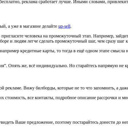
бесплатно, реклама сработает лучше. Иными словами, привлеките
ый, а уже в магазине делайте
up-sell
.
о пригласите человека на промежуточный этап. Например, зайдит
боре и людям легче сделать промежуточный шаг, чем сразу шаг к
например кредитные карты, то тогда в ещё одном этапе смысла н
я”. Опять же, всё индивидуально. Но старайтесь напрямую не кр
 рекламе. Вижу билборды, которые не то что запомнить, а даже 
 их стоимость, все контакты, подробное описание рассрочки и м
 увидеть Ваше предложение, поэтому постарайтесь донести до нег