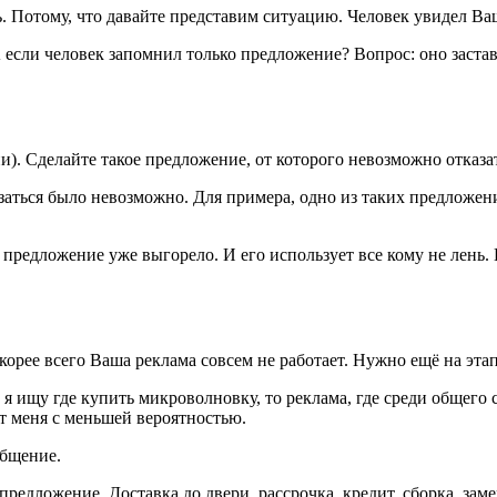
ть. Потому, что давайте представим ситуацию. Человек увидел В
А если человек запомнил только предложение? Вопрос: оно заст
и). Сделайте такое предложение, от которого невозможно отказ
азаться было невозможно. Для примера, одно из таких предложени
 предложение уже выгорело. И его использует все кому не лень.
скорее всего Ваша реклама совсем не работает. Нужно ещё на эта
я ищу где купить микроволновку, то реклама, где среди общего 
ит меня с меньшей вероятностью.
общение.
редложение. Доставка до двери, рассрочка, кредит, сборка, замер