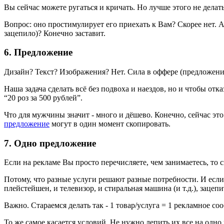
Вы сейчас можете ругаться и кричать. Но лучше этого не дела
Вопрос: оно простимулирует его приехать к Вам? Скорее нет. 
зацепило)? Конечно заставит.
6. Предложение
Дизайн? Текст? Изображения? Нет. Сила в оффере (предложени
Наша задача сделать всё без подвоха и наездов, но и чтобы отк
“20 роз за 500 рублей”.
Что для мужчины значит - много и дёшево. Конечно, сейчас это
предложение
могут в один момент скопировать.
7. Одно предложение
Если на рекламе Вы просто перечисляете, чем занимаетесь, то 
Потому, что разные услуги решают разные потребности. И если 
плейстейшен, и телевизор, и стиральная машина (и т.д.), зацеп
Важно. Стараемся делать так - 1 товар/услуга = 1 рекламное со
То же самое касается условий. Не нужно лепить их все на одно п