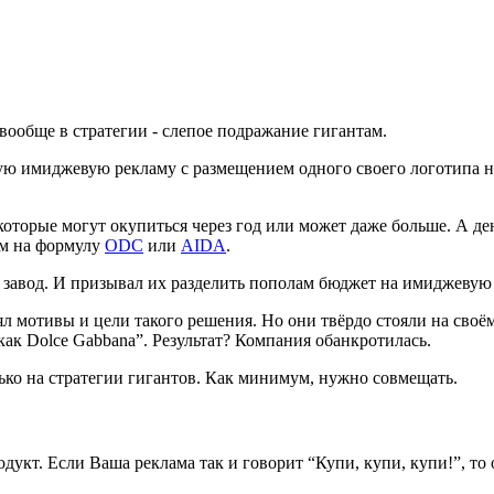
вообще в стратегии - слепое подражание гигантам.
гую имиджевую рекламу с размещением одного своего логотипа на
которые могут окупиться через год или может даже больше. А де
ом на формулу
ODC
или
AIDA
.
й завод. И призывал их разделить пополам бюджет на имиджеву
 мотивы и цели такого решения. Но они твёрдо стояли на своём
 как Dolce Gabbana”. Результат? Компания обанкротилась.
лько на стратегии гигантов. Как минимум, нужно совмещать.
укт. Если Ваша реклама так и говорит “Купи, купи, купи!”, то 