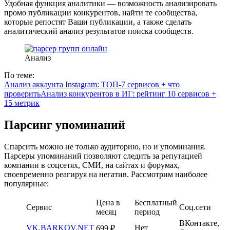
Удобная функция аналитики — возможность анализировать
промо публикации конкурентов, найти те сообщества,
которые репостят Ваши публикации, а также сделать
аналитический анализ результатов поиска сообществ.
Анализ
По теме:
Анализ аккаунта Instagram: ТОП-7 сервисов + что
проверить
Анализ конкурентов в ИГ: рейтинг 10 сервисов +
15 метрик
Парсинг упоминаний
Спарсить можно не только аудиторию, но и упоминания.
Парсеры упоминаний позволяют следить за репутацией
компании в соцсетях, СМИ, на сайтах и форумах,
своевременно реагируя на негатив. Рассмотрим наиболее
популярные:
Цена в
Бесплатный
Сервис
Соц.сети
месяц
период
ВКонтакте,
VK.BARKOV.NET
Нет
699 ₽