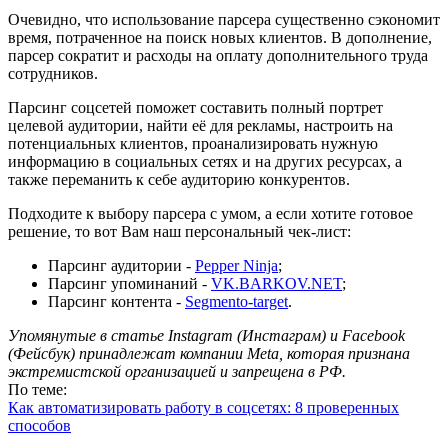
Очевидно, что использование парсера существенно сэкономит
время, потраченное на поиск новых клиентов. В дополнение,
парсер сократит и расходы на оплату дополнительного труда
сотрудников.
Парсинг соцсетей поможет составить полный портрет
целевой аудитории, найти её для рекламы, настроить на
потенциальных клиентов, проанализировать нужную
информацию в социальных сетях и на других ресурсах, а
также переманить к себе аудиторию конкурентов.
Подходите к выбору парсера с умом, а если хотите готовое
решение, то вот Вам наш персональный чек-лист:
Парсинг аудитории -
Pepper Ninja
;
Парсинг упоминаний -
VK.BARKOV.NET
;
Парсинг контента -
Segmento-target
.
Упомянутые в статье Instagram (Инстаграм) и Facebook
(Фейсбук) принадлежат компании Meta, которая признана
экстремистской организацией и запрещена в РФ.
По теме:
Как автоматизировать работу в соцсетях: 8 проверенных
способов