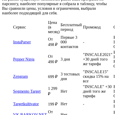
парсингу, наиболее популярные я собрала в таблицу, чтобы
Вы сравнили цены, условия и ограничения, выбрали
наиболее подходящий для себя.
Цена
Бесплатный
Сервис
(в
Промокод
период
месяц)
Первые 3
От
InstaParser
000
-
498 ₽
контактов
"INSCALE2021"
От
Pepper Ninja
3 дня
+30 дней того
490 ₽
же тарифа
"INSCALE15"
3 тестовых
Zengram
скидка 15% на
699 ₽
дня
все
"INSCALE" +30
1 299
Segmento Target
Нет
дней того же
₽
тарифа
Targetkultivator
Нет
-
199 ₽
От
VK.BARKOV.NET
Нет
-