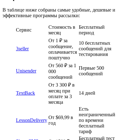
В таблице ниже собраны самые удобные, дешевые и
эффективные программы рассылки:
Стоимость в
Бесплатный
Сервис
месяц
период
От 1 ₽ за
10 бесплатных
сообщение,
3seller
сообщений для
оплачивается
тестирования
поштучно
От
560
₽ за 1
Первые 500
Unisender
000
сообщений
сообщений
От 3 300 ₽ в
месяц при
TextBack
14 дней
оплате за 3
месяца
Есть
неограниченный
От $69,99 в
LessonDelivery
по времени
год
бесплатный
тариф
Бесплатный тест