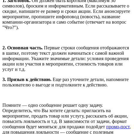
1. Заголовок.
Он должен быть коротким (максимум 30
символов), броским и информативным. Если рассказываете о
скидке, напишите ее размер и сроки акции. Если анонсируете
мероприятие, пропишите инфоповод (новость), название
компании-организатора и само событие (отвечает на вопрос
"Что?").
2. Основная часть.
Первые строки сообщения отображаются
в шапке, поэтому текст должен начинаться с самой важной
информации. Укажите значимые детали: условия проведения
акции или участия в мероприятии, стоимость товаров или
услуг и т.д.
3. Призыв к действию.
Еще раз уточните детали, напомните
пользователю о выгоде и подтолкните к действию.
Помните — одно сообщение решает одну задачу.
Определитесь, что Вы хотите сделать: пригласить на
мероприятие, продать товар или услугу, рассказать об акции,
повысить лояльность и т.д. В зависимости от задачи, формат
сообщения будет меняться: для продажи подойдет
промо-пост
,
для повышения лояльности — сообщение с полезным