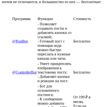
ничем не отличаются, и большинство из них — бесплатные:
Программа
Функции
Стоимость
- Позволяет
создавать посты и
добавлять кнопки со
ссылкой;
@PostBot
- Готовый пост с
Бесплатно
помощью кода
можно быстро
переслать в нужные
каналы или чаты.
- Умеет прикреплять
изображения к
@ControllerBot
текстовому посту;
Бесплатно
- Добавляет кнопки
и реакции на пост.
- Бот для
отложенного
постинга;
От 199 ₽ в
- К сообщению
месяц.
можно добавить
Если на