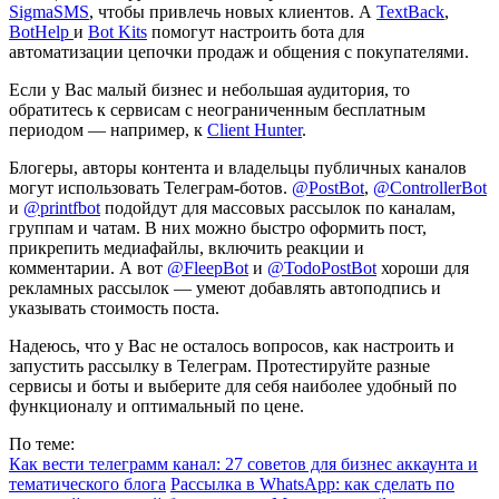
SigmaSMS
, чтобы привлечь новых клиентов. А
TextBack
,
BotHelp
и
Bot Kits
помогут настроить бота для
автоматизации цепочки продаж и общения с покупателями.
Если у Вас малый бизнес и небольшая аудитория, то
обратитесь к сервисам с неограниченным бесплатным
периодом — например, к
Сlient Hunter
.
Блогеры, авторы контента и владельцы публичных каналов
могут использовать Телеграм-ботов.
@PostBot
,
@ControllerBot
и
@printfbot
подойдут для массовых рассылок по каналам,
группам и чатам. В них можно быстро оформить пост,
прикрепить медиафайлы, включить реакции и
комментарии. А вот
@FleepBot
и
@TodoPostBot
хороши для
рекламных рассылок — умеют добавлять автоподпись и
указывать стоимость поста.
Надеюсь, что у Вас не осталось вопросов, как настроить и
запустить рассылку в Телеграм. Протестируйте разные
сервисы и боты и выберите для себя наиболее удобный по
функционалу и оптимальный по цене.
По теме:
Как вести телеграмм канал: 27 советов для бизнес аккаунта и
тематического блога
Рассылка в WhatsApp: как сделать по