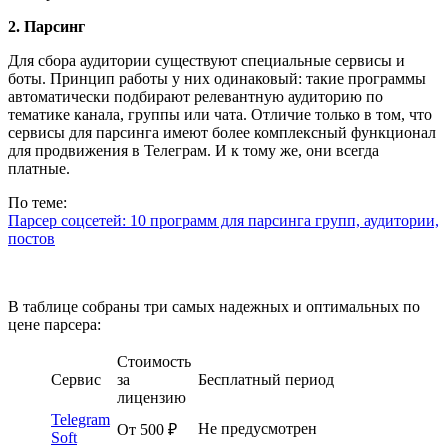
2. Парсинг
Для сбора аудитории существуют специальные сервисы и
боты. Принцип работы у них одинаковый: такие программы
автоматически подбирают релевантную аудиторию по
тематике канала, группы или чата. Отличие только в том, что
сервисы для парсинга имеют более комплексный функционал
для продвижения в Телеграм. И к тому же, они всегда
платные.
По теме:
Парсер соцсетей: 10 программ для парсинга групп, аудитории,
постов
В таблице собраны три самых надежных и оптимальных по
цене парсера:
Стоимость
Сервис
за
Бесплатный период
лицензию
Telegram
Не предусмотрен
От 500 ₽
Soft