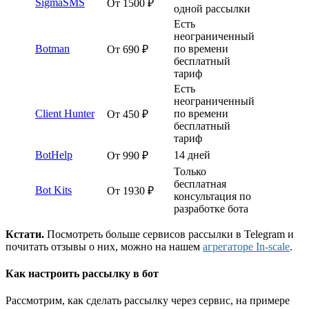
SigmaSMS
От 1500 ₽
одной рассылки
Есть
неограниченный
Botman
по времени
От 690 ₽
бесплатный
тариф
Есть
неограниченный
Сlient Hunter
по времени
От 450 ₽
бесплатный
тариф
BotHelp
14 дней
От 990 ₽
Только
бесплатная
Bot Kits
От 1930 ₽
консультация по
разработке бота
Кстати.
Посмотреть больше сервисов рассылки в Telegram и
почитать отзывы о них, можно на нашем
агрегаторе In-scale
.
Как настроить рассылку в бот
Рассмотрим, как сделать рассылку через сервис, на примере