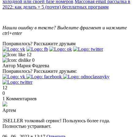
холодной или своей базе номеров
Массовая email рассылка в
2022: как делать + 5 (почти) бесплатных программ
Нашли ошибку в тексте? Выделите фрагмент и нажмите
ctrl+enter
Понравилось?
Расскажите друзьям
12
0
Автор
Мария Фадеева
Понравилось?
Расскажите друзьям:
12
0
1
Комментариев
Артем
3SELLER толковый сервис! Пользуюсь более года.
Полностью устраивает.
06 . 06 . 2023 в 13:17
Ответить