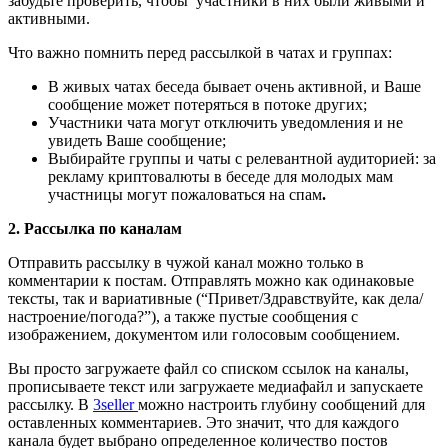
забудьте проверить, чтобы участники в них были живыми и
активными.
Что важно помнить перед рассылкой в чатах и группах:
В живых чатах беседа бывает очень активной, и Ваше
сообщение может потеряться в потоке других;
Участники чата могут отключить уведомления и не
увидеть Ваше сообщение;
Выбирайте группы и чаты с релевантной аудиторией: за
рекламу криптовалюты в беседе для молодых мам
участницы могут пожаловаться на спам
.
2. Рассылка по каналам
Отправить рассылку в чужой канал можно только в
комментарии к постам. Отправлять можно как одинаковые
тексты, так и вариативные (“Привет/Здравствуйте, как дела/
настроение/погода?”), а также пустые сообщения с
изображением, документом или голосовым сообщением.
Вы просто загружаете файл со списком ссылок на каналы,
прописываете текст или загружаете медиафайл и запускаете
рассылку. В
3seller
можно настроить глубину сообщений для
оставленных комментариев. Это значит, что для каждого
канала будет выбрано определенное количество постов