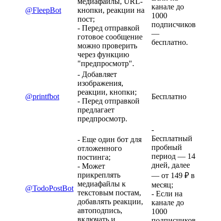
медиафайлы, URL-
канале до
@FleepBot
кнопки, реакции на
1000
пост;
подписчиков
- Перед отправкой
—
готовое сообщение
бесплатно.
можно проверить
через функцию
"предпросмотр".
- Добавляет
изображения,
реакции, кнопки;
@printfbot
Бесплатно
- Перед отправкой
предлагает
предпросмотр.
-
Бесплатный
- Еще один бот для
пробный
отложенного
период — 14
постинга;
дней, далее
- Может
прикреплять
— от 149 ₽ в
медиафайлы к
месяц;
@TodoPostBot
текстовым постам,
- Если на
добавлять реакции,
канале до
автоподпись,
1000
включать и
подписчиков