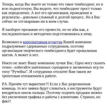
Теперь, когда Вы знаете не только что такое тимбилдинг, но и
всю подноготную, Вы видите, что тимбилдинг прост только
как определение. А вот его организация, проведение и
результаты - довольно сложный и долгий процесс. Но я Вас
сейчас не отговариваю ни в коем случае.
Я наоборот призываю его провести, но не абы как, а
последовательно и методично подготовившись к нему.
Возможно и
корпоративная культура
Вашей компании
подразумевает сдержанных сотрудников, поэтому
организация творческого тимбилдинга будет провальным
шагом. А может и нет.
Никто не знает Вашу компанию лучше Вас. Одно могу сказать
точно - избегайте шаблонных сценариев и заезженных игр по
типу “Ручейка”. И сотрудники отплатят Вам таким же
трепетным отношением к работе.
P.S. Причём тут маркетинг?! Если у Вас разрозненная
команда, то все заявки будут сливаться, а инструменты будут
внедряться сквозь пальцы. Поэтому поднять продажи можно
без увеличения трафика и работы с клиентами. Странно, но
факт!