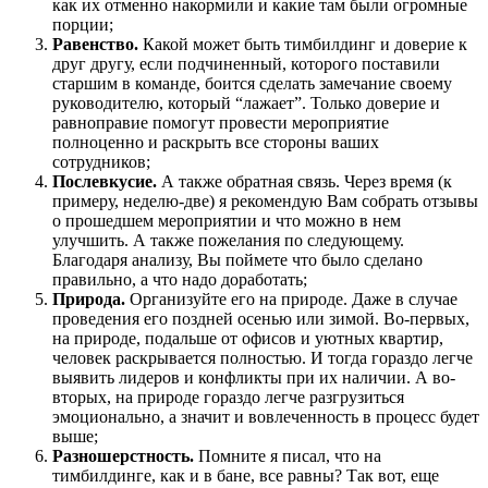
как их отменно накормили и какие там были огромные
порции;
Равенство.
Какой может быть тимбилдинг и доверие к
друг другу, если подчиненный, которого поставили
старшим в команде, боится сделать замечание своему
руководителю, который “лажает”. Только доверие и
равноправие помогут провести мероприятие
полноценно и раскрыть все стороны ваших
сотрудников;
Послевкусие.
А также обратная связь. Через время (к
примеру, неделю-две) я рекомендую Вам собрать отзывы
о прошедшем мероприятии и что можно в нем
улучшить. А также пожелания по следующему.
Благодаря анализу, Вы поймете что было сделано
правильно, а что надо доработать;
Природа.
Организуйте его на природе. Даже в случае
проведения его поздней осенью или зимой. Во-первых,
на природе, подальше от офисов и уютных квартир,
человек раскрывается полностью. И тогда гораздо легче
выявить лидеров и конфликты при их наличии. А во-
вторых, на природе гораздо легче разгрузиться
эмоционально, а значит и вовлеченность в процесс будет
выше;
Разношерстность.
Помните я писал, что на
тимбилдинге, как и в бане, все равны? Так вот, еще