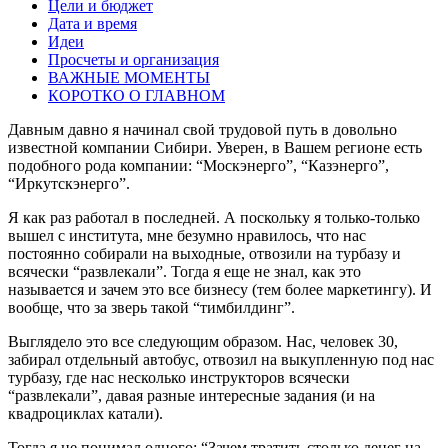
Цели и бюджет
Дата и время
Идеи
Просчеты и организация
ВАЖНЫЕ МОМЕНТЫ
КОРОТКО О ГЛАВНОМ
Давным давно я начинал свой трудовой путь в довольно
известной компании Сибири. Уверен, в Вашем регионе есть
подобного рода компании: “Москэнерго”, “Казэнерго”,
“Иркутскэнерго”.
Я как раз работал в последней. А поскольку я только-только
вышел с института, мне безумно нравилось, что нас
постоянно собирали на выходные, отвозили на турбазу и
всячески “развлекали”. Тогда я еще не знал, как это
называется и зачем это все бизнесу (тем более маркетингу). И
вообще, что за зверь такой “тимбилдинг”.
Выглядело это все следующим образом. Нас, человек 30,
забирал отдельный автобус, отвозил на выкупленную под нас
турбазу, где нас несколько инструкторов всячески
“развлекали”, давая разные интересные задания (и на
квадроциклах катали).
Тогда я не понимал одного: “Зачем тратить столько денег на