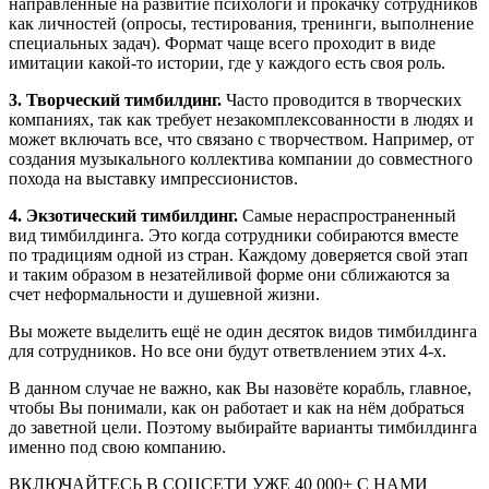
направленные на развитие психологи и прокачку сотрудников
как личностей (опросы, тестирования, тренинги, выполнение
специальных задач). Формат чаще всего проходит в виде
имитации какой-то истории, где у каждого есть своя роль.
3. Творческий тимбилдинг.
Часто проводится в творческих
компаниях, так как требует незакомплексованности в людях и
может включать все, что связано с творчеством. Например, от
создания музыкального коллектива компании до совместного
похода на выставку импрессионистов.
4. Экзотический тимбилдинг.
Самые нераспространенный
вид тимбилдинга. Это когда сотрудники собираются вместе
по традициям одной из стран. Каждому доверяется свой этап
и таким образом в незатейливой форме они сближаются за
счет неформальности и душевной жизни.
Вы можете выделить ещё не один десяток видов тимбилдинга
для сотрудников. Но все они будут ответвлением этих 4-х.
В данном случае не важно, как Вы назовёте корабль, главное,
чтобы Вы понимали, как он работает и как на нём добраться
до заветной цели. Поэтому выбирайте варианты тимбилдинга
именно под свою компанию.
ВКЛЮЧАЙТЕСЬ В СОЦСЕТИ
УЖЕ 40 000+ С НАМИ