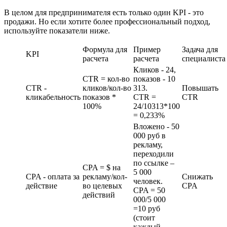
В целом для предпринимателя есть только один KPI - это
продажи. Но если хотите более профессиональный подход,
используйте показатели ниже.
Формула для
Пример
Задача для
KPI
расчета
расчета
специалиста
Кликов - 24,
CTR = кол-во
показов - 10
CTR -
кликов/кол-во
313.
Повышать
кликабельность
показов *
CTR =
CTR
100%
24/10313*100
= 0,233%
Вложено - 50
000 руб в
рекламу,
переходили
по ссылке –
CPA = $ на
5 000
CPA - оплата за
рекламу/кол-
Снижать
человек.
действие
во целевых
CPA
CPA = 50
действий
000/5 000
=10 руб
(стоит
каждый