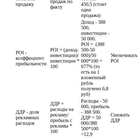
продаж по
продажу
450,5 (стоит
факту
одна
продажа)
Доход - 388
500,
инвестиции -
50 000.
POI = (388
POI = (доход-
500-50
POI -
инвестиции)/
000)/50
Увеличивать
коэффициент
инвестиции *
000*100 =
POI
прибыльности
100
677% (то
есть на 1
вложенный
рубль
получено 6,8
руб)
Расходы - 50
ДДР =
000, прибыль
расходы на
ДДР - доля
- 388 500.
рекламу/
Снижать
рекламных
ДДР = 50
прибыль с
ДДР
расходов
000/388
рекламы *
500*100
100
=12,9