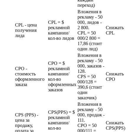
переход)
Вложения в
рекламу - 50
CPL = $
000, лидов -
CPL - цена
рекламной
2 800.
Снижать
получения
кампании/
CPL = 50
CPL
лида
кол-во лидов
000/2 800 =
17,86 (стоит
один лид)
Вложения в
рекламу - 50
CPO = $
000, заказов -
CPO -
рекламной
128.
стоимость
кампании/
Снижать
CPS = 50
оформленного
кол-во
CPO
000/128 =
заказа
оформленных
390,6 (стоит
заказов
один
заказчик)
Вложения в
рекламу - 50
CPS(PPS) = $
CPS (PPS) -
000, продаж -
рекламной
цена за
111.
кампании/
Снижать
продажу,
CPO = 50
кол-во
CPS(PPS)
оплата за
000/111 =