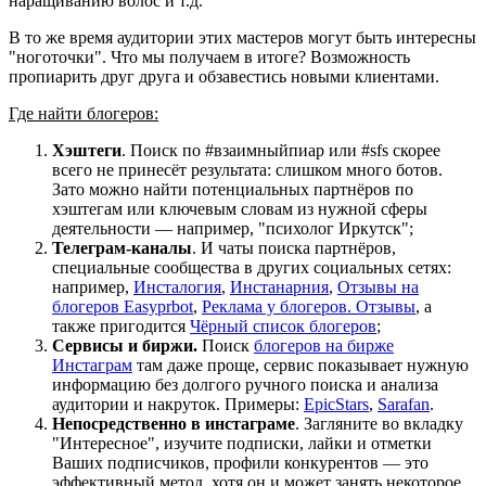
наращиванию волос и т.д.
В то же время аудитории этих мастеров могут быть интересны
"ноготочки". Что мы получаем в итоге? Возможность
пропиарить друг друга и обзавестись новыми клиентами.
Где найти блогеров:
Хэштеги
. Поиск по #взаимныйпиар или #sfs скорее
всего не принесёт результата: слишком много ботов.
Зато можно найти потенциальных партнёров по
хэштегам или ключевым словам из нужной сферы
деятельности — например, "психолог Иркутск";
Телеграм-каналы
. И чаты поиска партнёров,
специальные сообщества в других социальных сетях:
например,
Инсталогия
,
Инстанарния
,
Отзывы на
блогеров Easyprbot
,
Реклама у блогеров. Отзывы
, а
также пригодится
Чёрный список блогеров
;
Сервисы и биржи.
Поиск
блогеров на бирже
Инстаграм
там даже проще, сервис показывает нужную
информацию без долгого ручного поиска и анализа
аудитории и накруток. Примеры:
EpicStars
,
Sarafan
.
Непосредственно в инстаграме
. Загляните во вкладку
"Интересное", изучите подписки, лайки и отметки
Ваших подписчиков, профили конкурентов — это
эффективный метод, хотя он и может занять некоторое