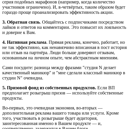
серия подобных марафонов (например, когда количество
участников ограничено). И, в-четвёртых, таким образом будет
гораздо проще проанализировать эффективность акции.
3. Обратная связь
. Общайтесь с подписчиками посредством
лайков и ответов на комментарии. Это повысит их лояльность
и доверие к Вам.
4. Нативная реклама
. Прямая реклама, конечно, работает, но
не так эффективно, как ненавязчиво вписанная в пост история
или отзыв на партнёра. Люди больше доверяют отзывам,
основанным на личном опыте, чем абстрактным мнениям.
Сами посудите: разница между фразами "студия N делает
качественный маникюр" и "мне сделали классный маникюр в
студии N" очевидна.
5. Призовой фонд из собственных продуктов.
Если ВП
предполагает розыгрыш призов — используйте собственные
продукты.
Во-первых, это очевидная экономия, во-вторых —
дополнительная реклама вашего товара или услуги. Кроме
того, участвовать в розыгрыше будет аудитория,
заинтересованная именно в Вашем продукте — и,
соответственно, задержится в Вашем блоге.