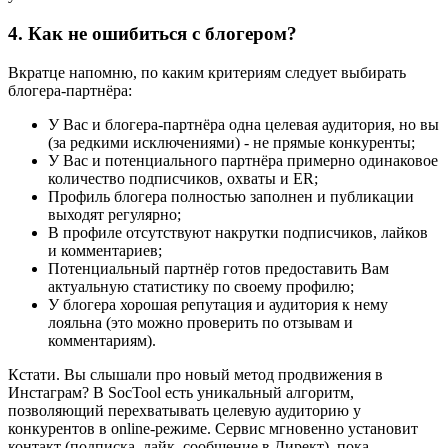
4. Как не ошибиться с блогером?
Вкратце напомню, по каким критериям следует выбирать
блогера-партнёра:
У Вас и блогера-партнёра одна целевая аудитория, но вы
(за редкими исключениями) - не прямые конкуренты;
У Вас и потенциального партнёра примерно одинаковое
количество подписчиков, охваты и ER;
Профиль блогера полностью заполнен и публикации
выходят регулярно;
В профиле отсутствуют накрутки подписчиков, лайков
и комментариев;
Потенциальный партнёр готов предоставить Вам
актуальную статистику по своему профилю;
У блогера хорошая репутация и аудитория к нему
лояльна (это можно проверить по отзывам и
комментариям).
Кстати. Вы слышали про новый метод продвижения в
Инстаграм? В SocTool есть уникальный алгоритм,
позволяющий перехватывать целевую аудиторию у
конкурентов в online-режиме. Сервис мгновенно установит
контакт (подписка, лайк, сообщение в Директ), пока