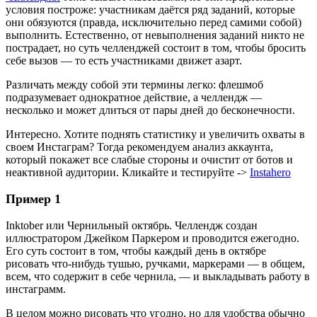
условия построже: участникам даётся ряд заданий, которые
они обязуются (правда, исключительно перед самими собой)
выполнить. Естественно, от невыполнения заданий никто не
пострадает, но суть челленджей состоит в том, чтобы бросить
себе вызов — то есть участниками движет азарт.
Различать между собой эти термины легко: флешмоб
подразумевает однократное действие, а челлендж —
несколько и может длиться от пары дней до бесконечности.
Интересно. Хотите поднять статистику и увеличить охваты в
своем Инстаграм? Тогда рекомендуем анализ аккаунта,
который покажет все слабые стороны и очистит от ботов и
неактивной аудитории. Кликайте и тестируйте ->
Instahero
Пример 1
Inktober или Чернильный октябрь. Челлендж создан
иллюстратором Джейком Паркером и проводится ежегодно.
Его суть состоит в том, чтобы каждый день в октябре
рисовать что-нибудь тушью, ручками, маркерами — в общем,
всем, что содержит в себе чернила, — и выкладывать работу в
инстаграмм.
В целом можно рисовать что угодно, но для удобства обычно