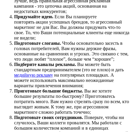
лучше, ведь правильная агрессивная рекламная
кампания - это цепочка акций, основанная на
недостатках конкурентов;
Придумайте идею.
Если Вы планируете
повторять акции успешных брендов, то агрессивный
маркетинг не для Вас. Вы должны придумать что-то
свое. То, что Ваши потенциальные клиенты еще никогда
не видели;
Подготовьте слоганы.
Чтобы основательно засесть в
головах потребителей, Вам нужны дерзкие фразы,
основанные на сравнениях и угрозах. Это связано с тем,
что люди любят “плохое”, больше чем “хорошее”;
Подберите каналы рекламы.
Вы можете быть
стандартным предпринимателем (это не плохо) и дать
медийную рекламу
на популярных площадках. А
можете использовать максимально неожиданные
варианты привлечения внимания;
Приготовьте большие бюджеты.
Вы же хотите
большие результаты по-быстрому? Приготовьтесь
потратить много. Вам нужно стрелять сразу по всем, кто
выглядит живым. К тому же, при агрессивном
маркетинге сложно работать точечно;
Подготовьте своих сотрудников.
Поверьте, чтобы ни
случилось, Ваши коллеги провалятся. Мы работали с
большим количеством компаний и в единицах