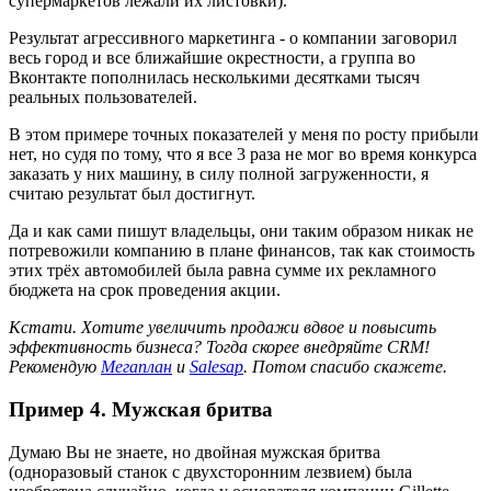
супермаркетов лежали их листовки).
Результат агрессивного маркетинга - о компании заговорил
весь город и все ближайшие окрестности, а группа во
Вконтакте пополнилась несколькими десятками тысяч
реальных пользователей.
В этом примере точных показателей у меня по росту прибыли
нет, но судя по тому, что я все 3 раза не мог во время конкурса
заказать у них машину, в силу полной загруженности, я
считаю результат был достигнут.
Да и как сами пишут владельцы, они таким образом никак не
потревожили компанию в плане финансов, так как стоимость
этих трёх автомобилей была равна сумме их рекламного
бюджета на срок проведения акции.
Кстати.
Хотите увеличить продажи вдвое и повысить
эффективность бизнеса? Тогда скорее внедряйте CRM!
Рекомендую
Мегаплан
и
Salesap
. Потом спасибо скажете.
Пример 4. Мужская бритва
Думаю Вы не знаете, но двойная мужская бритва
(одноразовый станок с двухсторонним лезвием) была