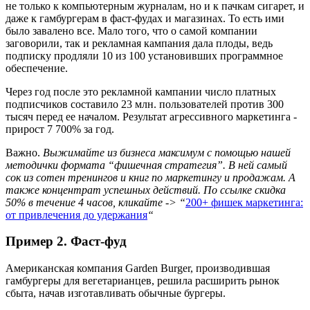
не только к компьютерным журналам, но и к пачкам сигарет, и
даже к гамбургерам в фаст-фудах и магазинах. То есть ими
было завалено все. Мало того, что о самой компании
заговорили, так и рекламная кампания дала плоды, ведь
подписку продляли 10 из 100 установивших программное
обеспечение.
Через год после это рекламной кампании число платных
подписчиков составило 23 млн. пользователей против 300
тысяч перед ее началом. Результат агрессивного маркетинга -
прирост 7 700% за год.
Важно.
Выжимайте из бизнеса максимум с помощью нашей
методички формата “фишечная стратегия”. В ней самый
сок из сотен тренингов и книг по маркетингу и продажам. А
также концентрат успешных действий. По ссылке скидка
50% в течение 4 часов, кликайте -> “
200+ фишек маркетинга:
от привлечения до удержания
“
Пример 2. Фаст-фуд
Американская компания Garden Burger, производившая
гамбургеры для вегетарианцев, решила расширить рынок
сбыта, начав изготавливать обычные бургеры.