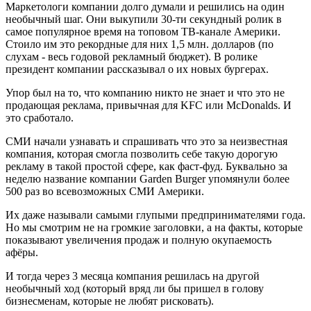
Маркетологи компании долго думали и решились на один
необычный шаг. Они выкупили 30-ти секундный ролик в
самое популярное время на топовом ТВ-канале Америки.
Стоило им это рекордные для них 1,5 млн. долларов (по
слухам - весь годовой рекламный бюджет). В ролике
президент компании рассказывал о их новых бургерах.
Упор был на то, что компанию никто не знает и что это не
продающая реклама, привычная для KFC или McDonalds. И
это сработало.
СМИ начали узнавать и спрашивать что это за неизвестная
компания, которая смогла позволить себе такую дорогую
рекламу в такой простой сфере, как фаст-фуд. Буквально за
неделю название компании Garden Burger упомянули более
500 раз во всевозможных СМИ Америки.
Их даже называли самыми глупыми предпринимателями года.
Но мы смотрим не на громкие заголовки, а на факты, которые
показывают увеличения продаж и полную окупаемость
афёры.
И тогда через 3 месяца компания решилась на другой
необычный ход (который вряд ли бы пришел в голову
бизнесменам, которые не любят рисковать).