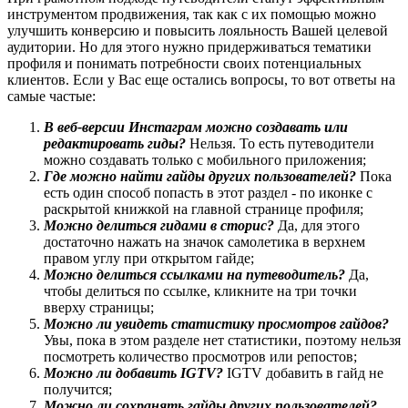
инструментом продвижения, так как с их помощью можно
улучшить конверсию и повысить лояльность Вашей целевой
аудитории. Но для этого нужно придерживаться тематики
профиля и понимать потребности своих потенциальных
клиентов. Если у Вас еще остались вопросы, то вот ответы на
самые частые:
В веб-версии Инстаграм можно создавать или
редактировать гиды?
Нельзя. То есть путеводители
можно создавать только с мобильного приложения;
Где можно найти гайды других пользователей?
Пока
есть один способ попасть в этот раздел - по иконке с
раскрытой книжкой на главной странице профиля;
Можно делиться гидами в сторис?
Да, для этого
достаточно нажать на значок самолетика в верхнем
правом углу при открытом гайде;
Можно делиться ссылками на
путеводитель?
Да,
чтобы делиться по ссылке, кликните на три точки
вверху страницы;
Можно ли увидеть статистику просмотров гайдов?
Увы, пока в этом разделе нет статистики, поэтому нельзя
посмотреть количество просмотров или репостов;
Можно ли добавить IGTV?
IGTV добавить в гайд не
получится;
Можно ли сохранять гайды других пользователей?