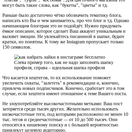
могут быть такие слова, как "букеты", "цветы" и тд.
Раньше было достаточно чётко обозначить тематику блога,
написать кто Вы и чем занимаетесь, про что блог и тд. Однако
начинающим блогерам это не подойдёт. Нужно придумать
ёмкое описание, которое сделает Ваш аккаунт уникальным и
вызовет эмоции. Не увлекайтесь писаниной в шапке, будьте
кратки, но понятны. К тому же Instagram пропускает только
150 символов.
Слева пример того, как не надо заполнять шапку
профиля, справа – идеальная шапка профиля
Что касается хештегов, то их использование поможет
увеличить охваты, "залететь" в рекомендации и, конечно,
привлечь новых подписчиков. Конечно, сработает это в том
случае, если хештеги имеют отношение к теме Вашего поста.
Не злоупотребляйте высокочастотными метками: Ваш пост
затеряется среди тысяч других. Желательно использовать
низкочастотные теги, под которыми расположено не менее 10
тыс. тегов и среднечастотные
—
от 10 до 500 тысяч. Они
относятся к нишевому поиску и с большей вероятностью
привлекут целевую аудиторию.