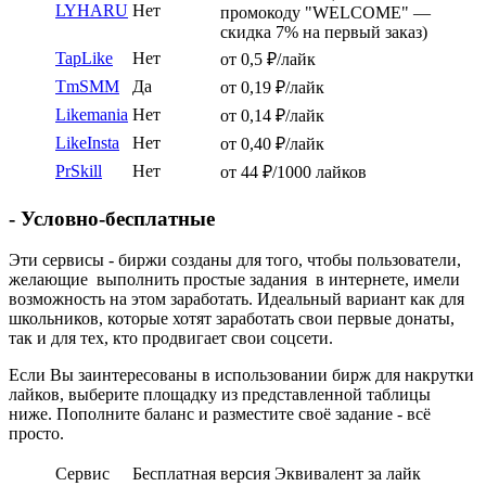
LYHARU
Нет
промокоду "WELCOME" —
скидка 7% на первый заказ)
TapLike
Нет
от 0,5 ₽/лайк
TmSMM
Да
от 0,19 ₽/лайк
Likemania
Нет
от 0,14 ₽/лайк
LikeInsta
Нет
от 0,40 ₽/лайк
PrSkill
Нет
от 44 ₽/1000 лайков
- Условно-бесплатные
Эти сервисы - биржи созданы для того, чтобы пользователи,
желающие выполнить простые задания в интернете, имели
возможность на этом заработать. Идеальный вариант как для
школьников, которые хотят заработать свои первые донаты,
так и для тех, кто продвигает свои соцсети.
Если Вы заинтересованы в использовании бирж для накрутки
лайков, выберите площадку из представленной таблицы
ниже. Пополните баланс и разместите своё задание - всё
просто.
Сервис
Бесплатная версия
Эквивалент за лайк