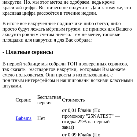
накрутка. Но, мы этот метод не одобряем, ведь кроме
красивой цифры Вы ничего не получите. Да и к тому же, эта
красивая цифра рассосётся в течение недели.
В итоге все накрученные подписчики либо сбегут, либо
просто будут лежать мёртвым грузом, не принося для Вашего
аккаунта ровным счётом ничего. Тем не менее, топовые
площадки для накрутки я для Вас собрала:
- Платные сервисы
В первой таблице мы собрали ТОП проверенных сервисов,
так сказать - мастадонтов накрутки, которыми Вы можете
смело пользоваться. Они просты в использовании, с
понятным интерефейсом и нашпигованы всякими классными
штуками.
Бесплатная
Сервис
Стоимость
версия
от 0,01 ₽/лайк (По
промокоду "25NATEST" —
Babama
Нет
скидка 25% на первый
заказ)
от 0,09 ₽/лайк (По