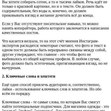
Вы хотите собирать сотни, а то и тысячи лайков. Речь идёт не
только о красивой картинке, но и о тексте. Он должен быть
содержательным, без воды и, конечно, он должен
приковывать взгляд и желание дочитать всё до конца.
Если у Вас отсутствуют писательские навыки, то можно
нанять копирайтера, работа которого заключается в написании
качественных постов.
Что касается визуала, то на этот счёт мнения Инстаграм-
экспертов расходятся: некоторые считают, что фото и текст в
одном посте должны быть неразрывно связаны между собой,
другие утверждают, что главное - это чтобы фото не
выбивалось из общей картины профиля. В любом случае,
фото должно быть эстетичным, притягивающим взгляд, но не
вычурным.
2. Ключевые слова и хештеги
Ещё один способ привлечь аудиторию и, соответственно,
лайки - использование ключевых слов и хештегов. Но обо
всём по порядку.
Ключевые слова - те самые слова, по которым Вас смогут
найти потенциальные подписчики. Для магазина одежды - это
"платья", "туфли", "костюмы". Для цветочного магазина это