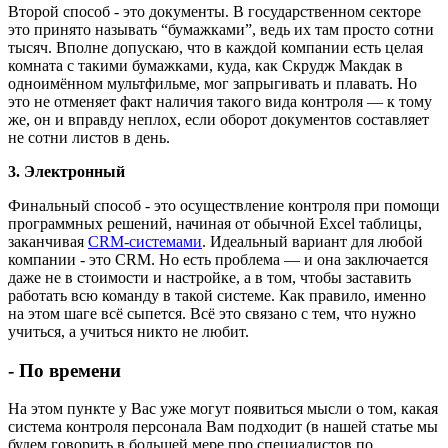
Второй способ - это документы. В государственном секторе
это принято называть “бумажками”, ведь их там просто сотни
тысяч. Вполне допускаю, что в каждой компании есть целая
комната с такими бумажками, куда, как Скрудж Макдак в
одноимённом мультфильме, мог запрыгивать и плавать. Но
это не отменяет факт наличия такого вида контроля — к тому
же, он и вправду неплох, если оборот документов составляет
не сотни листов в день.
3. Электронный
Финальный способ - это осуществление контроля при помощи
программных решений, начиная от обычной Excel таблицы,
заканчивая
CRM-системами
. Идеальный вариант для любой
компании - это CRM. Но есть проблема — и она заключается
даже не в стоимости и настройке, а в том, чтобы заставить
работать всю команду в такой системе. Как правило, именно
на этом шаге всё сыпется. Всё это связано с тем, что нужно
учиться, а учиться никто не любит.
- По времени
На этом пункте у Вас уже могут появиться мысли о том, какая
система контроля персонала Вам подходит (в нашей статье мы
будем говорить в большей мере про специалистов по