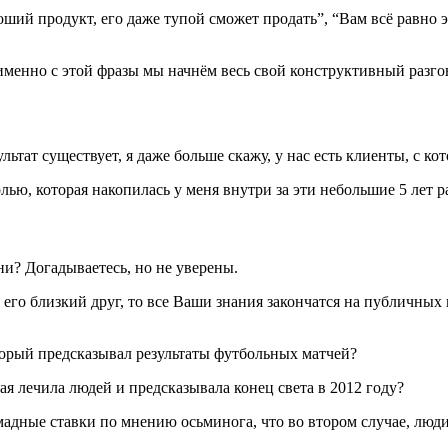
ший продукт, его даже тупой сможет продать”, “Вам всё равно эт
т именно с этой фразы мы начнём весь свой конструктивный разго
ультат существует, я даже больше скажу, у нас есть клиенты, с к
олью, которая накопилась у меня внутри за эти небольшие 5 лет 
ни? Догадываетесь, но не уверены.
его близкий друг, то все Ваши знания закончатся на публичных и
орый предсказывал результаты футбольных матчей?
я лечила людей и предсказывала конец света в 2012 году?
омадные ставки по мнению осьминога, что во втором случае, люд