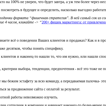
о на 100% не уверен, что будет завтра, а уж тем более через неск
 посмотреть в будущее и определить, насколько выгодно работат
одички формата “фишечная стратегия”. В ней самый сок из со
е 4 часов, кликайте -> “
200+ фишек маркетинга: от привлечен
 знаете всё о поведении Ваших клиентов и продажах? Как и в пр
аже десятков, чтобы понять специфику.
х клиентов и наконец-то нашли то, что им нужно, или нашли спо
 критерии выбора, тенденции, предпочтения - всё это тоже не п
е мы бежим эстафету за всю команду, а передаваемая палочка- э
ся за продвижение сайта с оплатой за результат.
лотной работы невозможно изучить.
один сотрудник в компании и начинает наконец-то более-менее п