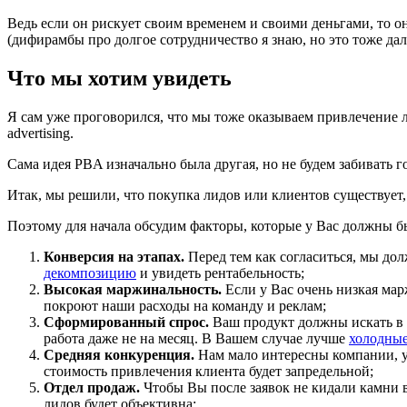
Ведь если он рискует своим временем и своими деньгами, то о
(дифирамбы про долгое сотрудничество я знаю, но это тоже дал
Что мы хотим увидеть
Я сам уже проговорился, что мы тоже оказываем привлечение ли
advertising.
Сама идея PBA изначально была другая, но не будем забивать го
Итак, мы решили, что покупка лидов или клиентов существует, 
Поэтому для начала обсудим факторы, которые у Вас должны б
Конверсия на этапах.
Перед тем как согласиться, мы дол
декомпозицию
и увидеть рентабельность;
Высокая маржинальность.
Если у Вас очень низкая мар
покроют наши расходы на команду и реклам;
Сформированный спрос.
Ваш продукт должны искать в и
работа даже не на месяц. В Вашем случае лучше
холодные
Средняя конкуренция.
Нам мало интересны компании, у к
стоимость привлечения клиента будет запредельной;
Отдел продаж.
Чтобы Вы после заявок не кидали камни в
лидов будет объективна;