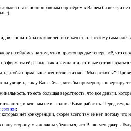
н должен стать полноправным партнёром в Вашем бизнесе, а не 
ьше).
дов с оплатой за их количество и качество. Поэтому сама идея и
лову и сойдёмся на том, что в простонародье теперь всё, что св
но форматы её разные, как и компании, которые готовы взяться з
ыть, чтобы нормальное агентство сказало: “Мы согласны”. Приве
жны увидеть, как у Вас сейчас, хотя бы примерно, конвертирует
жинальность, то есть большая вероятность, что все деньги, кото
нтернете, иначе нам не выгодно с Вами работать. Перед тем, как
 звонки
;
оторых нет конкуренции, скорее всего там её нет, потому что н
 нашу сторону, мы должны убедиться, что Ваши менеджеры будут 