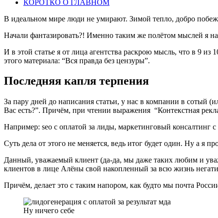
КОРОТКО О ГЛАВНОМ
В идеальном мире люди не умирают. Зимой тепло, добро побежда
Начали фантазировать?! Именно таким же полётом мыслей я наз
И в этой статье я от лица агентства раскрою мысль, что в 9 из
этого материала: “Вся правда без цензуры”.
Последняя капля терпения
За пару дней до написания статьи, у нас в компании в сотый (и
Вас есть?”. Причём, при чтении выражения “Контекстная реклам
Например: seo с оплатой за лиды, маркетинговый консалтинг 
Суть дела от этого не меняется, ведь итог будет один. Ну а я 
Данный, уважаемый клиент (да-да, мы даже таких любим и ува
клиентов в лице Алёны свой накопленный за всю жизнь негати
Причём, делает это с таким напором, как будто мы почта Росси
Ну ничего себе